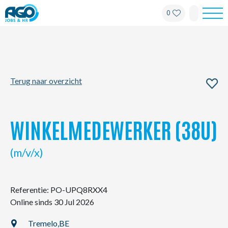
0
Werknemers
Werkgevers
Terug naar overzicht
Over AGO
Nieuws
WINKELMEDEWERKER (38U)
Kantoren
(m/v/x)
My AGO
Referentie: PO-UPQ8RXX4
Online sinds 30 Jul 2026
Contact
Tremelo,
BE