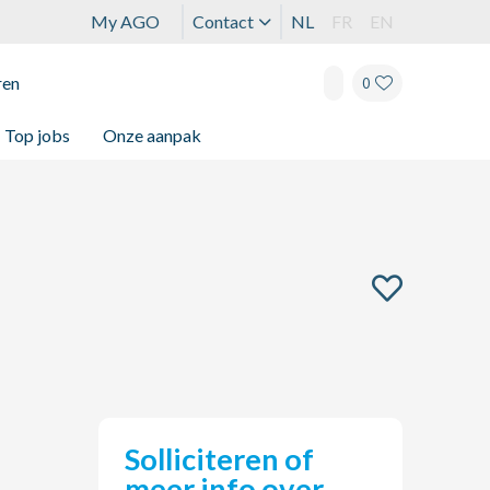
My AGO
Contact
NL
FR
EN
ren
0
Top jobs
Onze aanpak
Solliciteren of
meer info over