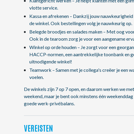
Klantgericht werken – Je helpt klanten met een gliml
vlotte service.
Kassa en afrekenen – Dankzij jouw nauwkeurigheid e
de winkel. Ook bestellingen volg je nauwkeurig op.
Belegde broodjes en salades maken – Met oog voor k
Ook in de tearoom zorg je voor een aangename erva
Winkel op orde houden – Je zorgt voor een georgan
HACCP-normen, een aantrekkelijke toonbank en gevu
uitnodigende winkel!
Teamwork – Samen met je collega's creëer je een 
voelen.
De winkels zijn 7 op 7 open, en daarom werken we met e
weekend, maar je bent ook minstens één weekenddag vr
goede werk-privébalans.
VEREISTEN