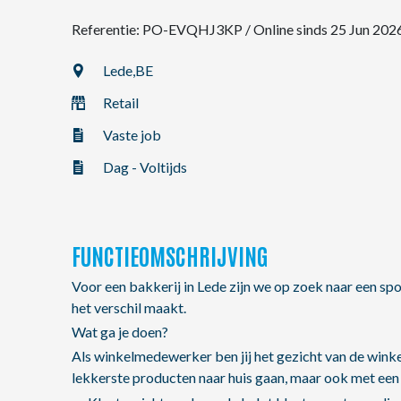
Referentie: PO-EVQHJ3KP
/
Online sinds 25 Jun 202
NL
Lede,
BE
Retail
FR
Vaste job
EN
Dag - Voltijds
FUNCTIEOMSCHRIJVING
Voor een bakkerij in Lede zijn we op zoek naar een s
het verschil maakt.
Wat ga je doen?
Als winkelmedewerker ben jij het gezicht van de winkel
lekkerste producten naar huis gaan, maar ook met een