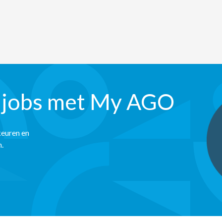
 jobs met My AGO
keuren en
n.