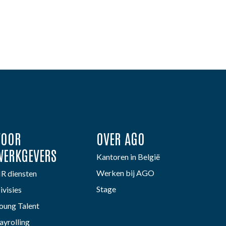
VOOR
OVER AGO
WERKGEVERS
Kantoren in België
Werken bij AGO
R diensten
Stage
ivisies
oung Talent
ayrolling