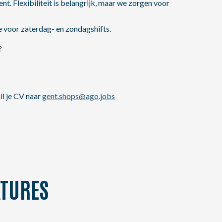
nt. Flexibiliteit is belangrijk, maar we zorgen voor
 voor zaterdag- en zondagshifts.
?
il je CV naar
gent.shops@ago.jobs
TURES