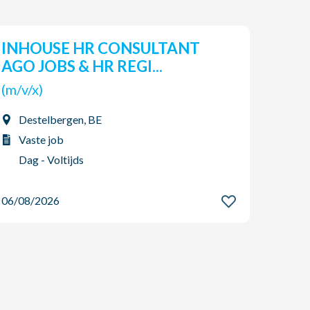
INHOUSE HR CONSULTANT
Pro
AGO JOBS & HR REGI...
(m/v
(m/v/x)
Tor
Destelbergen, BE
Vas
Vaste job
2-p
Dag - Voltijds
06/08
06/08/2026