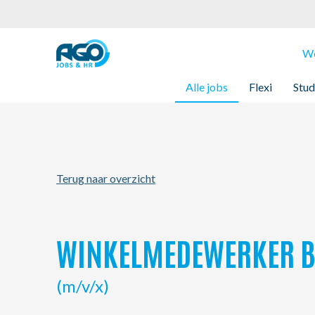
Werknemers
We
Alle jobs
Flexi
Stud
Werkgevers
Over AGO
Terug naar overzicht
Nieuws
Kantoren
WINKELMEDEWERKER B
My AGO
(m/v/x)
Contact