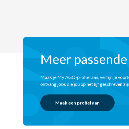
Meer passende
Maak je My AGO-profiel aan, verfijn je voor
ontvang jobs die jou op het lijf geschreven zij
Maak een profiel aan