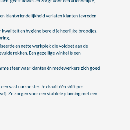
ach, geeft advies en zorgt voor een vriendelijke,
n klantvriendelijkheid verlaten klanten tevreden
waliteit en hygiëne bereid je heerlijke broodjes.
ring.
iseerde en nette werkplek die voldoet aan de
lde rekken. Een gezellige winkel is een
warme sfeer waar klanten én medewerkers zich goed
en vast uurrooster. Je draait één shift per
ij. Ze zorgen voor een stabiele planning met een