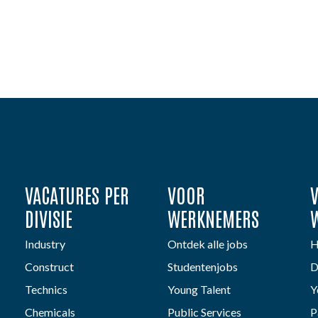
VACATURES PER
VOOR
DIVISIE
WERKNEMERS
Industry
Ontdek alle jobs
H
Construct
Studentenjobs
D
Technics
Young Talent
Y
Chemicals
Public Services
P