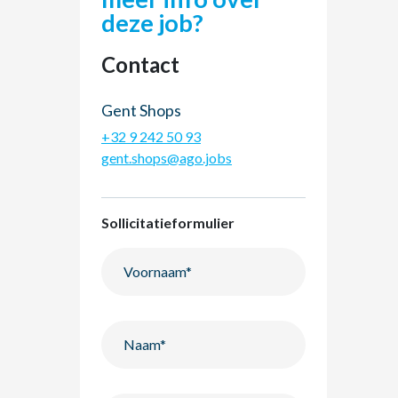
deze job?
Contact
Gent Shops
+32 9 242 50 93
gent.shops@ago.jobs
Sollicitatieformulier