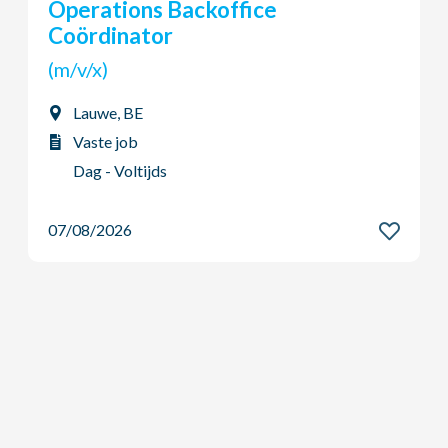
Young Potential Planner
(m/v/x)
Ardooie, BE
Vaste job
Dag - Voltijds
07/08/2026