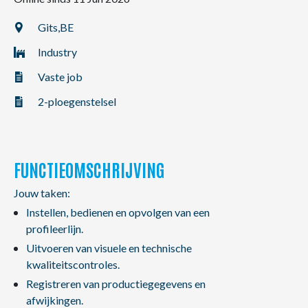
NL
FR
EN
Gits,
BE
Industry
Vaste job
2-ploegenstelsel
FUNCTIEOMSCHRIJVING
Jouw taken:
Instellen, bedienen en opvolgen van een
profileerlijn.
Uitvoeren van visuele en technische
kwaliteitscontroles.
Registreren van productiegegevens en
afwijkingen.