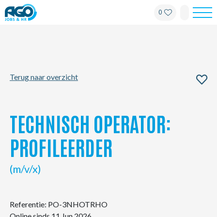
0
Werknemers
Werkgevers
Terug naar overzicht
Over AGO
Nieuws
TECHNISCH OPERATOR:
Kantoren
PROFILEERDER
My AGO
(m/v/x)
Contact
Referentie: PO-3NHOTRHO
Online sinds 11 Jun 2026