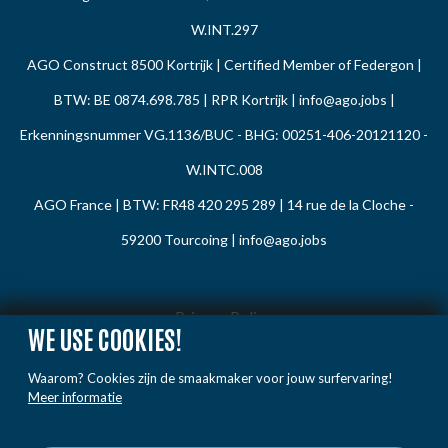
W.INT.297
AGO Construct 8500 Kortrijk | Certified Member of Federgon |
BTW: BE 0874.698.785 | RPR Kortrijk |
info@ago.jobs
|
Erkenningsnummer VG.1136/BUC - BHG: 00251-406-20121120 -
W.INTC.008
AGO France | BTW: FR48 420 295 289 | 14 rue de la Cloche -
59200 Tourcoing |
info@ago.jobs
Privacy Policy
WE USE COOKIES!
Cookie Policy
Waarom? Cookies zijn de smaakmaker voor jouw surfervaring!
Gedragsregels
Meer informatie
Klacht / Melding
Voorwaarden