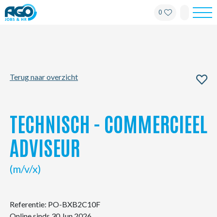
0
Werknemers
Werkgevers
Terug naar overzicht
Over AGO
Nieuws
TECHNISCH - COMMERCIEEL
Kantoren
ADVISEUR
My AGO
(m/v/x)
Contact
Referentie: PO-BXB2C10F
Online sinds 30 Jun 2026