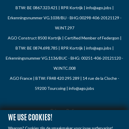
BTW: BE 0867.323.421 | RPR Kortrijk |
info@ago.jobs
|
Erkenningsnummer VG.1038/BU - BHG:00298-406-20121129 -
W.INT.297
AGO Construct 8500 Kortrijk | Certified Member of Federgon |
BTW: BE 0874.698.785 | RPR Kortrijk |
info@ago.jobs
|
Erkenningsnummer VG.1136/BUC - BHG: 00251-406-20121120 -
W.INTC.008
AGO France | BTW: FR48 420 295 289 | 14 rue de la Cloche -
59200 Tourcoing |
info@ago.jobs
Privacy Policy
WE USE COOKIES!
Cookie Policy
Waarom? Cookies zijn de smaakmaker voor jouw surfervaring!
Gedragsregels