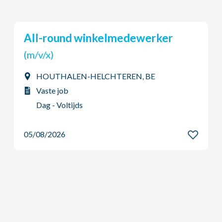
lmedewerker
Outbound Logistics Assistant
(Tijdelijke...
(m/v/x)
EREN, BE
Heverlee, BE
Interim job
Dag - Voltijds
05/08/2026