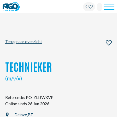
0
Werknemers
Werkgevers
Terug naar overzicht
Over AGO
Nieuws
TECHNIEKER
Kantoren
(m/v/x)
My AGO
Referentie: PO-ZLIJWXVP
Online sinds 26 Jun 2026
Contact
Deinze,
BE