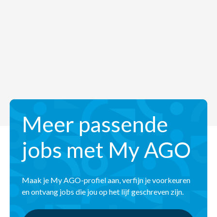
Meer passende
jobs met My AGO
Maak je My AGO-profiel aan, verfijn je voorkeuren
en ontvang jobs die jou op het lijf geschreven zijn.