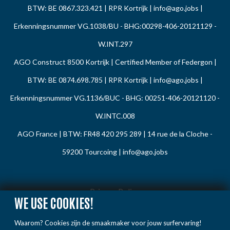
BTW: BE 0867.323.421 | RPR Kortrijk |
info@ago.jobs
|
Erkenningsnummer VG.1038/BU - BHG:00298-406-20121129 -
W.INT.297
AGO Construct 8500 Kortrijk | Certified Member of Federgon |
BTW: BE 0874.698.785 | RPR Kortrijk |
info@ago.jobs
|
Erkenningsnummer VG.1136/BUC - BHG: 00251-406-20121120 -
W.INTC.008
AGO France | BTW: FR48 420 295 289 | 14 rue de la Cloche -
59200 Tourcoing |
info@ago.jobs
Privacy Policy
WE USE COOKIES!
Cookie Policy
Waarom? Cookies zijn de smaakmaker voor jouw surfervaring!
Gedragsregels