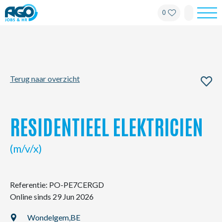
0
Werknemers
Werkgevers
Terug naar overzicht
Over AGO
Nieuws
RESIDENTIEEL ELEKTRICIEN
Kantoren
(m/v/x)
My AGO
Referentie: PO-PE7CERGD
Online sinds 29 Jun 2026
Contact
Wondelgem,
BE