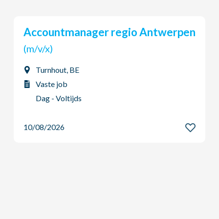
erpen
Sales Officer
(m/v/x)
Balegem, BE
Vaste job
Dag - Voltijds
10/08/2026