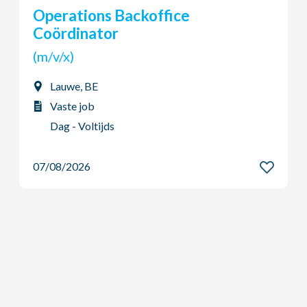
Young Potential Planner
(m/v/x)
Ardooie, BE
Vaste job
Dag - Voltijds
07/08/2026