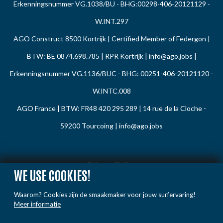
Erkenningsnummer VG.1038/BU - BHG:00298-406-20121129 -
W.INT.297
AGO Construct 8500 Kortrijk | Certified Member of Federgon |
BTW: BE 0874.698.785 | RPR Kortrijk |
info@ago.jobs
|
Erkenningsnummer VG.1136/BUC - BHG: 00251-406-20121120 -
W.INTC.008
AGO France | BTW: FR48 420 295 289 | 14 rue de la Cloche -
59200 Tourcoing |
info@ago.jobs
Privacy Policy
WE USE COOKIES!
Cookie Policy
Waarom? Cookies zijn de smaakmaker voor jouw surfervaring!
Gedragsregels
Meer informatie
Klacht / Melding