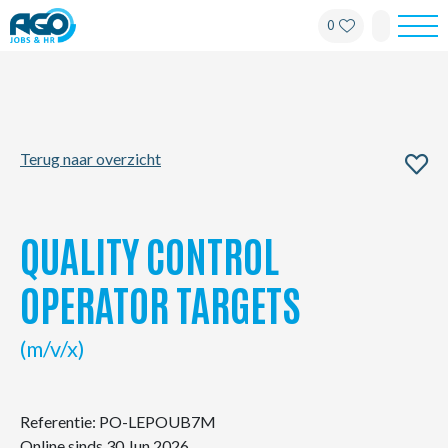
0
Werknemers
Werkgevers
Terug naar overzicht
Over AGO
Nieuws
QUALITY CONTROL
Kantoren
OPERATOR TARGETS
My AGO
(m/v/x)
Contact
Referentie: PO-LEPOUB7M
Online sinds 30 Jun 2026