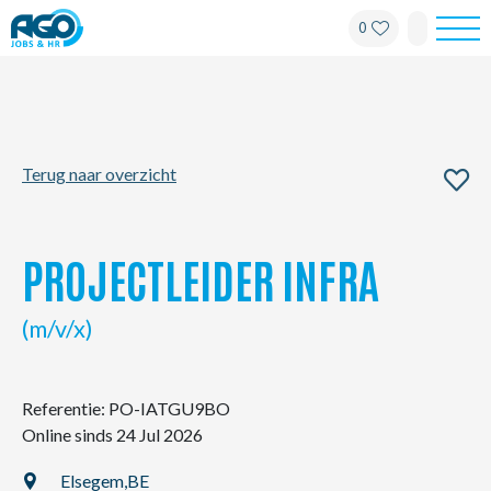
0
Werknemers
Werkgevers
Terug naar overzicht
Over AGO
Nieuws
PROJECTLEIDER INFRA
Kantoren
(m/v/x)
My AGO
Referentie: PO-IATGU9BO
Online sinds 24 Jul 2026
Contact
Elsegem,
BE