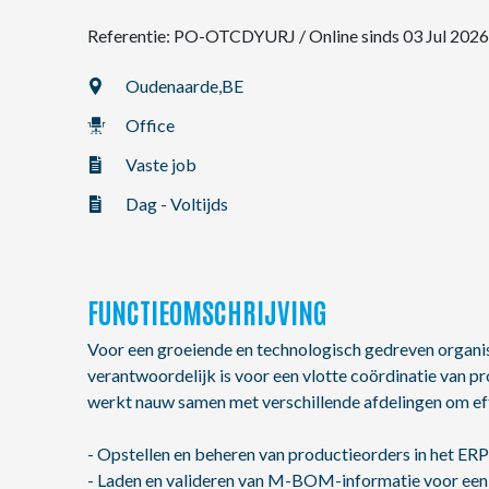
Referentie: PO-OTCDYURJ
/
Online sinds 03 Jul 2026
NL
Oudenaarde,
BE
Office
FR
Vaste job
EN
Dag - Voltijds
FUNCTIEOMSCHRIJVING
Voor een groeiende en technologisch gedreven organis
verantwoordelijk is voor een vlotte coördinatie van pr
werkt nauw samen met verschillende afdelingen om effi
- Opstellen en beheren van productieorders in het ER
- Laden en valideren van M-BOM-informatie voor een 