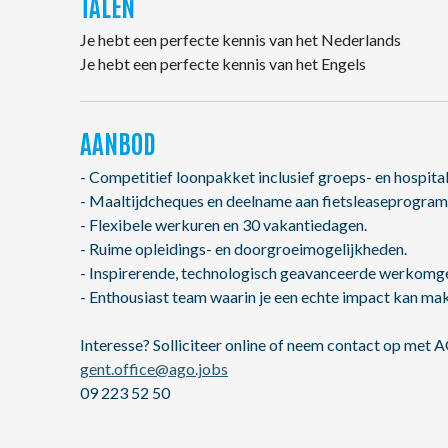
TALEN
Je hebt een perfecte kennis van het Nederlands
Je hebt een perfecte kennis van het Engels
AANBOD
- Competitief loonpakket inclusief groeps- en hospita
- Maaltijdcheques en deelname aan fietsleaseprogra
- Flexibele werkuren en 30 vakantiedagen.
- Ruime opleidings- en doorgroeimogelijkheden.
- Inspirerende, technologisch geavanceerde werkomg
- Enthousiast team waarin je een echte impact kan ma
Interesse? Solliciteer online of neem contact op met 
gent.office@ago.jobs
09 223 52 50