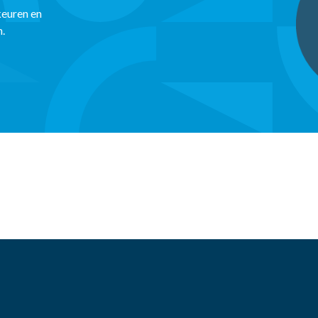
keuren en
n.