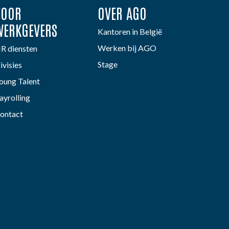
VOOR
OVER AGO
WERKGEVERS
Kantoren in België
Werken bij AGO
R diensten
Stage
ivisies
oung Talent
ayrolling
ontact