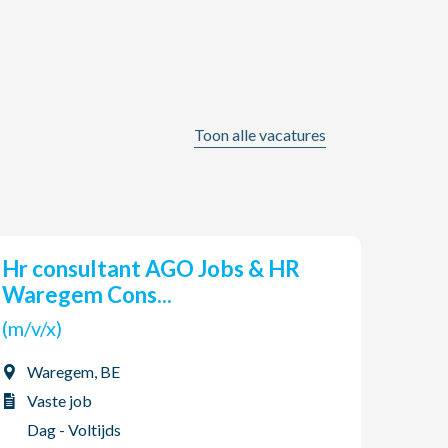
Toon alle vacatures
Hr consultant AGO Jobs & HR
AGO CONSTRUCT: Service
Waregem Cons...
Tech
(m/v/x)
(m/v
Waregem, BE
Her
Vaste job
Vas
Dag - Voltijds
Dag