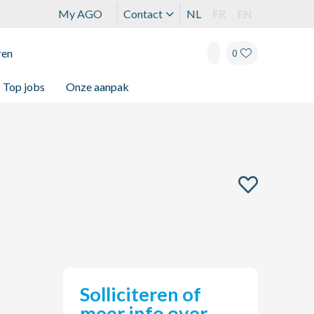
My AGO
Contact
NL
FR
EN
ren
0
Top jobs
Onze aanpak
Solliciteren of
meer info over