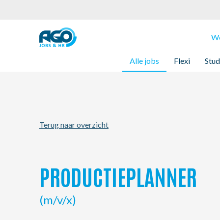
Werknemers
We
Alle jobs
Flexi
Stud
Werkgevers
Over AGO
Terug naar overzicht
Nieuws
Kantoren
PRODUCTIEPLANNER
My AGO
(m/v/x)
Contact