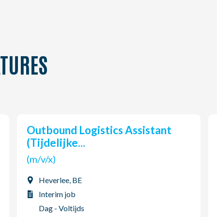
TURES
Outbound Logistics Assistant
(Tijdelijke...
(m/v/x)
Heverlee, BE
Interim job
Dag - Voltijds