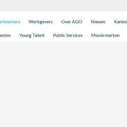
rknemers
Werkgevers
Over AGO
Nieuws
Kanto
enten
Young Talent
Public Services
Mooie merken