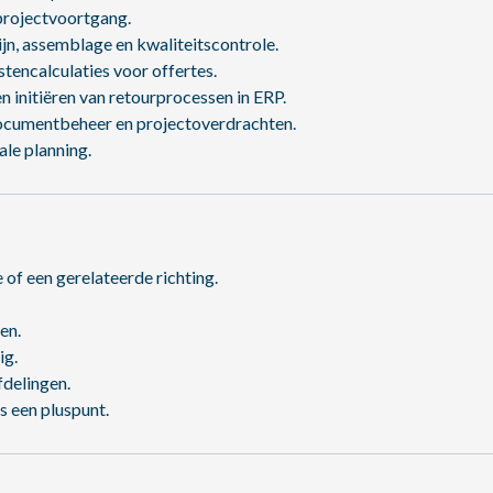
projectvoortgang.
jn, assemblage en kwaliteitscontrole.
tencalculaties voor offertes.
n initiëren van retourprocessen in ERP.
 documentbeheer en projectoverdrachten.
ale planning.
e of een gerelateerde richting.
en.
ig.
fdelingen.
s een pluspunt.