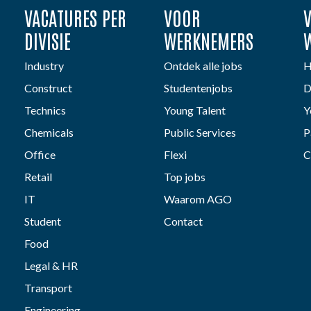
VACATURES PER
VOOR
DIVISIE
WERKNEMERS
Industry
Ontdek alle jobs
H
Construct
Studentenjobs
D
Technics
Young Talent
Y
Chemicals
Public Services
P
Office
Flexi
C
Retail
Top jobs
IT
Waarom AGO
Student
Contact
Food
Legal & HR
Transport
Engineering