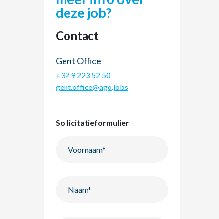
deze job?
Contact
Gent Office
+32 9 223 52 50
gent.office@ago.jobs
Sollicitatieformulier