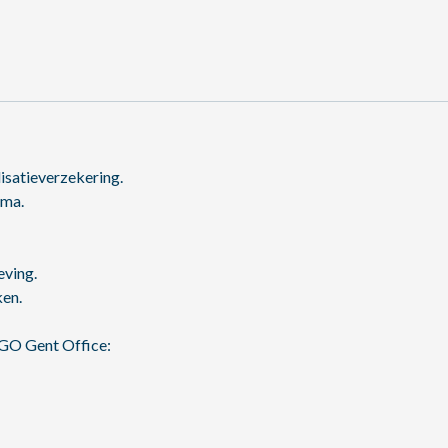
lisatieverzekering.
mma.
eving.
ken.
AGO Gent Office: