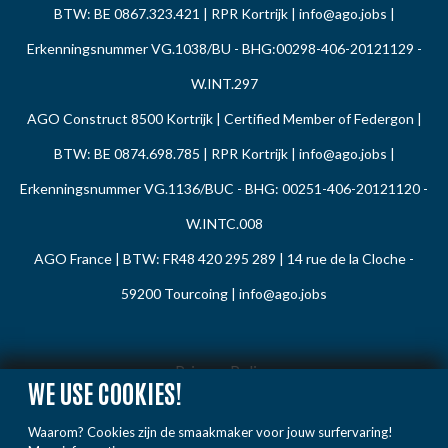
BTW: BE 0867.323.421 | RPR Kortrijk |
info@ago.jobs
|
Erkenningsnummer VG.1038/BU - BHG:00298-406-20121129 -
W.INT.297
AGO Construct 8500 Kortrijk | Certified Member of Federgon |
BTW: BE 0874.698.785 | RPR Kortrijk |
info@ago.jobs
|
Erkenningsnummer VG.1136/BUC - BHG: 00251-406-20121120 -
W.INTC.008
AGO France | BTW: FR48 420 295 289 | 14 rue de la Cloche -
59200 Tourcoing |
info@ago.jobs
Privacy Policy
WE USE COOKIES!
Cookie Policy
Waarom? Cookies zijn de smaakmaker voor jouw surfervaring!
Gedragsregels