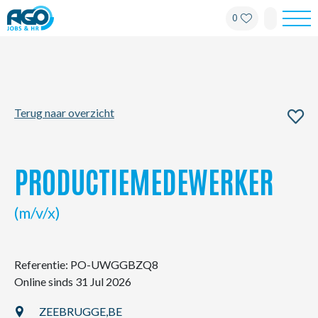
0
Werknemers
Werkgevers
Terug naar overzicht
Over AGO
Nieuws
PRODUCTIEMEDEWERKER
Kantoren
(m/v/x)
My AGO
Referentie: PO-UWGGBZQ8
Online sinds 31 Jul 2026
Contact
ZEEBRUGGE,
BE