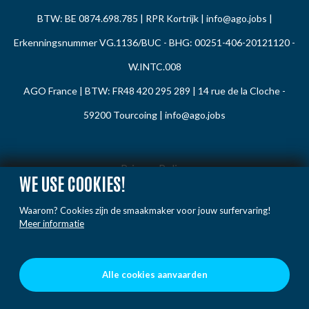
BTW: BE 0874.698.785 | RPR Kortrijk |
info@ago.jobs
|
Erkenningsnummer VG.1136/BUC - BHG: 00251-406-20121120 -
W.INTC.008
AGO France | BTW: FR48 420 295 289 | 14 rue de la Cloche -
59200 Tourcoing |
info@ago.jobs
Privacy Policy
WE USE COOKIES!
Cookie Policy
Waarom? Cookies zijn de smaakmaker voor jouw surfervaring!
Gedragsregels
Meer informatie
Klacht / Melding
Voorwaarden
Alle cookies aanvaarden