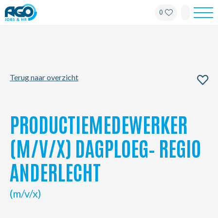
0
Werknemers
Werkgevers
Terug naar overzicht
Over AGO
Nieuws
PRODUCTIEMEDEWERKER
Kantoren
(M/V/X) DAGPLOEG– REGIO
ANDERLECHT
My AGO
(m/v/x)
Contact