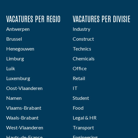
VACATURES PER REGIO
VACATURES PER DIVISIE
Antwerpen
Industry
Brussel
Construct
Henegouwen
Technics
Limburg
Chemicals
Luik
Office
Luxemburg
Retail
Oost-Vlaanderen
IT
Namen
Student
Vlaams-Brabant
Food
Waals-Brabant
Legal & HR
West-Vlaanderen
Transport
Hauts-de-France
Engineering