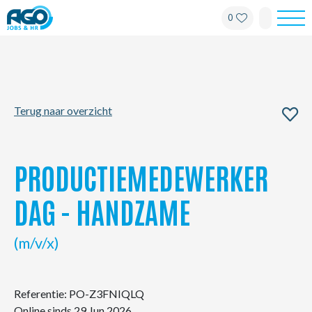
0
Werknemers
Werkgevers
Terug naar overzicht
Over AGO
Nieuws
PRODUCTIEMEDEWERKER
Kantoren
DAG - HANDZAME
My AGO
(m/v/x)
Contact
Referentie: PO-Z3FNIQLQ
Online sinds 29 Jun 2026