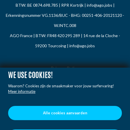
BTW: BE 0874.698.785 | RPR Kortrijk |
info@ago.jobs
|
Erkenningsnummer VG.1136/BUC - BHG: 00251-406-20121120 -
W.INTC.008
AGO France | BTW: FR48 420 295 289 | 14 rue de la Cloche -
59200 Tourcoing |
info@ago.jobs
Privacy Policy
WE USE COOKIES!
Cookie Policy
Waarom? Cookies zijn de smaakmaker voor jouw surfervaring!
Gedragsregels
Meer informatie
Klacht / Melding
Voorwaarden
Alle cookies aanvaarden