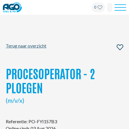
0
Werknemers
Werkgevers
Terug naar overzicht
Over AGO
Nieuws
PROCESOPERATOR - 2
Kantoren
PLOEGEN
My AGO
(m/v/x)
Contact
Referentie: PO-FYI1S7B3
Online sinds 03 Aug 2026