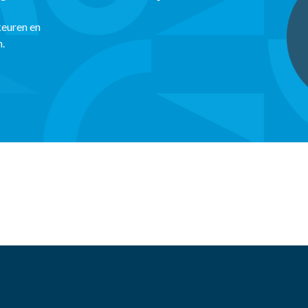
keuren en
n.