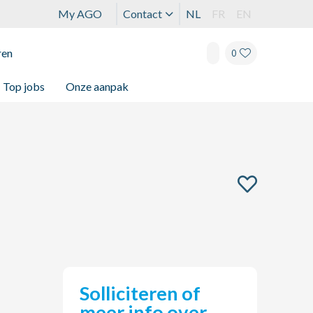
My AGO
Contact
NL
FR
EN
ren
0
Top jobs
Onze aanpak
Solliciteren of
meer info over