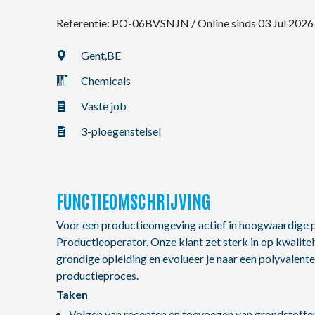
Referentie: PO-06BVSNJN
/
Online sinds 03 Jul 2026
NL
Gent,
BE
Chemicals
FR
Vaste job
EN
3-ploegenstelsel
FUNCTIEOMSCHRIJVING
Voor een productieomgeving actief in hoogwaardige 
Productieoperator. Onze klant zet sterk in op kwaliteit, 
grondige opleiding en evolueer je naar een polyvalent
productieproces.
Taken
Volgen van recepten en toevoegen van grondstoffe