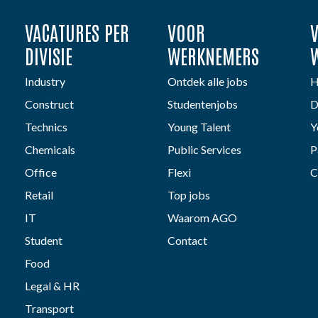
VACATURES PER
VOOR
DIVISIE
WERKNEMERS
Industry
Ontdek alle jobs
H
Construct
Studentenjobs
D
Technics
Young Talent
Y
Chemicals
Public Services
P
Office
Flexi
C
Retail
Top jobs
IT
Waarom AGO
Student
Contact
Food
Legal & HR
Transport