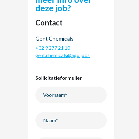
deze job?
Contact
Gent Chemicals
+32 9 277 21 10
gent.chemicals@ago.jobs
Sollicitatieformulier