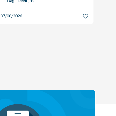
Dag - Deeltijds
07/08
07/08/2026