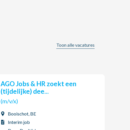
Toon alle vacatures
AGO Jobs & HR zoekt een
Inst
(tijdelijke) dee...
(m/v
(m/v/x)
Bre
Booischot, BE
Vas
Interim job
Dag