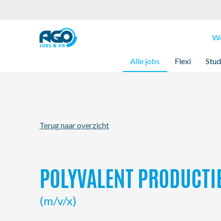
Werknemers
We
Alle jobs
Flexi
Stud
Werkgevers
Over AGO
Terug naar overzicht
Nieuws
Kantoren
POLYVALENT PRODUCTI
My AGO
(m/v/x)
Contact