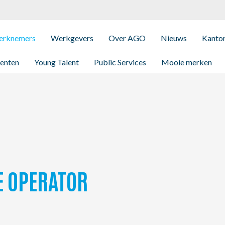
rknemers
Werkgevers
Over AGO
Nieuws
Kanto
enten
Young Talent
Public Services
Mooie merken
E OPERATOR