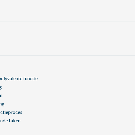
olyvalente functie
g
en
ng
uctieproces
ende taken