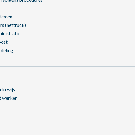
stemen
rs (heftruck)
inistratie
post
fdeling
derwijs
ht werken