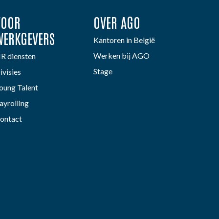
VOOR
OVER AGO
WERKGEVERS
Kantoren in België
Werken bij AGO
R diensten
Stage
ivisies
oung Talent
ayrolling
ontact