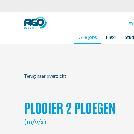
Werknemers
We
Alle jobs
Flexi
Stud
Werkgevers
Over AGO
Terug naar overzicht
Nieuws
Kantoren
PLOOIER 2 PLOEGEN
My AGO
(m/v/x)
Contact