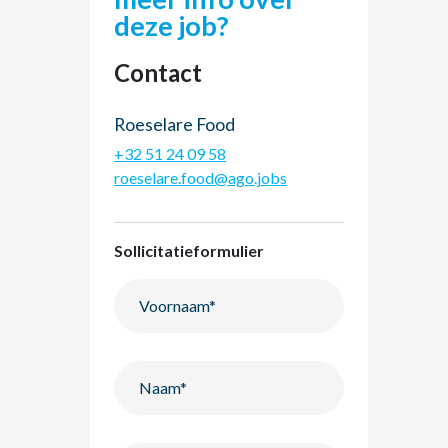
deze job?
Contact
Roeselare Food
+32 51 24 09 58
roeselare.food@ago.jobs
Sollicitatieformulier