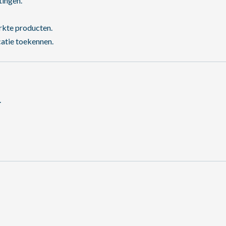
tingen.
rkte producten.
atie toekennen.
.