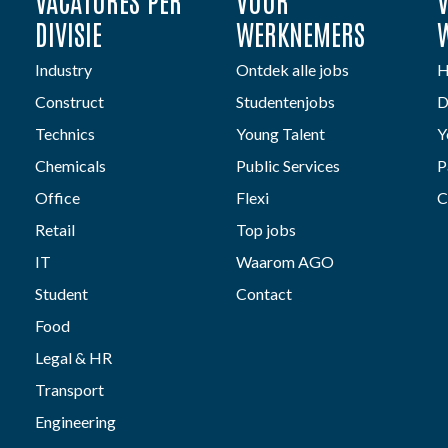
VACATURES PER
VOOR
DIVISIE
WERKNEMERS
Industry
Ontdek alle jobs
H
Construct
Studentenjobs
D
Technics
Young Talent
Y
Chemicals
Public Services
P
Office
Flexi
C
Retail
Top jobs
IT
Waarom AGO
Student
Contact
Food
Legal & HR
Transport
Engineering