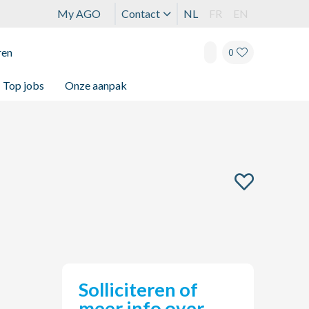
My AGO
Contact
NL
FR
EN
ren
0
Top jobs
Onze aanpak
Solliciteren of
meer info over