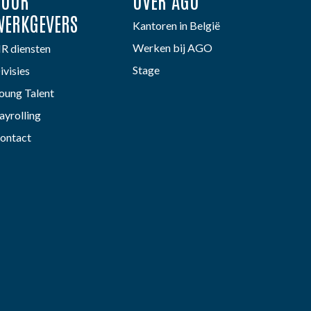
VOOR
OVER AGO
WERKGEVERS
Kantoren in België
Werken bij AGO
R diensten
Stage
ivisies
oung Talent
ayrolling
ontact