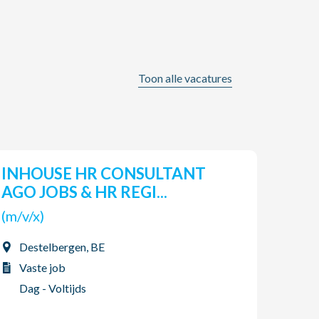
Toon alle vacatures
INHOUSE HR CONSULTANT
Pro
AGO JOBS & HR REGI...
(m/v
(m/v/x)
Tor
Destelbergen, BE
Vas
Vaste job
2-p
Dag - Voltijds
06/08