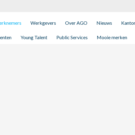
rknemers
Werkgevers
Over AGO
Nieuws
Kanto
enten
Young Talent
Public Services
Mooie merken