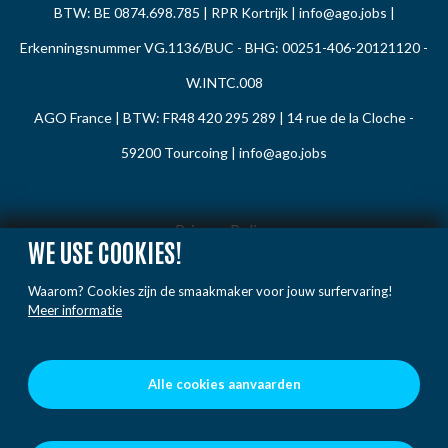
BTW: BE 0874.698.785 | RPR Kortrijk |
info@ago.jobs
|
Erkenningsnummer VG.1136/BUC - BHG: 00251-406-20121120 -
W.INTC.008
AGO France | BTW: FR48 420 295 289 | 14 rue de la Cloche -
59200 Tourcoing |
info@ago.jobs
Privacy Policy
WE USE COOKIES!
Cookie Policy
Waarom? Cookies zijn de smaakmaker voor jouw surfervaring!
Gedragsregels
Meer informatie
Klacht / Melding
Voorwaarden
Alle cookies aanvaarden