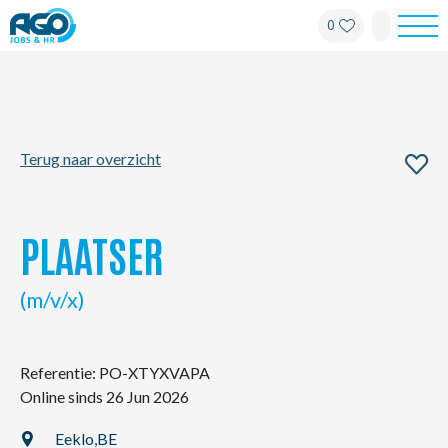
0
Werknemers
Werkgevers
Terug naar overzicht
Over AGO
Nieuws
PLAATSER
Kantoren
(m/v/x)
My AGO
Referentie: PO-XTYXVAPA
Online sinds 26 Jun 2026
Contact
Eeklo,
BE