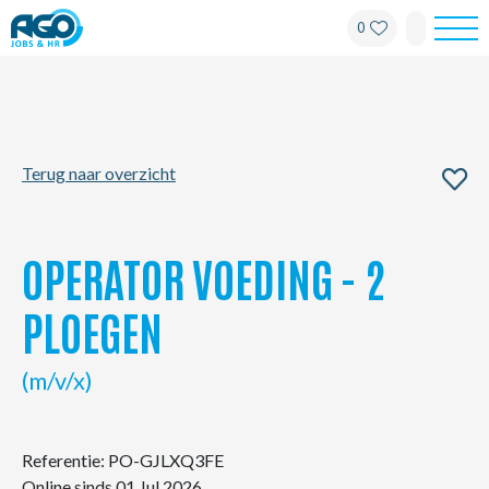
0
Werknemers
Werkgevers
Terug naar overzicht
Over AGO
Nieuws
OPERATOR VOEDING - 2
Kantoren
PLOEGEN
My AGO
(m/v/x)
Contact
Referentie: PO-GJLXQ3FE
Online sinds 01 Jul 2026