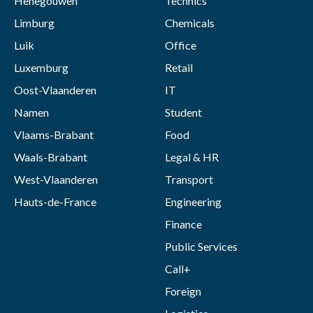
Henegouwen
Technics
Limburg
Chemicals
Luik
Office
Luxemburg
Retail
Oost-Vlaanderen
IT
Namen
Student
Vlaams-Brabant
Food
Waals-Brabant
Legal & HR
West-Vlaanderen
Transport
Hauts-de-France
Engineering
Finance
Public Services
Call+
Foreign