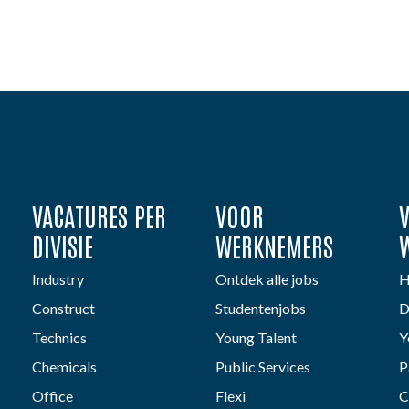
VACATURES PER
VOOR
DIVISIE
WERKNEMERS
Industry
Ontdek alle jobs
H
Construct
Studentenjobs
D
Technics
Young Talent
Y
Chemicals
Public Services
P
Office
Flexi
C