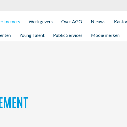
rknemers
Werkgevers
Over AGO
Nieuws
Kanto
enten
Young Talent
Public Services
Mooie merken
EMENT