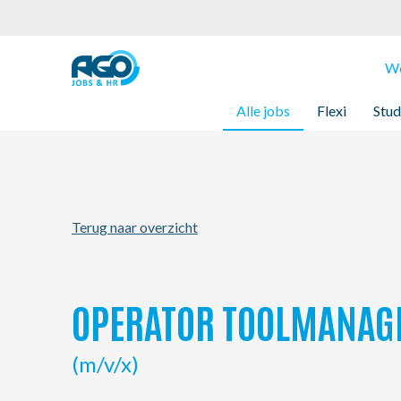
Werknemers
We
Alle jobs
Flexi
Stud
Werkgevers
Over AGO
Terug naar overzicht
Nieuws
Kantoren
OPERATOR TOOLMANAG
My AGO
(m/v/x)
Contact