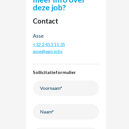
deze job?
Contact
Asse
+32 2 453 15 35
asse@ago.jobs
Sollicitatieformulier