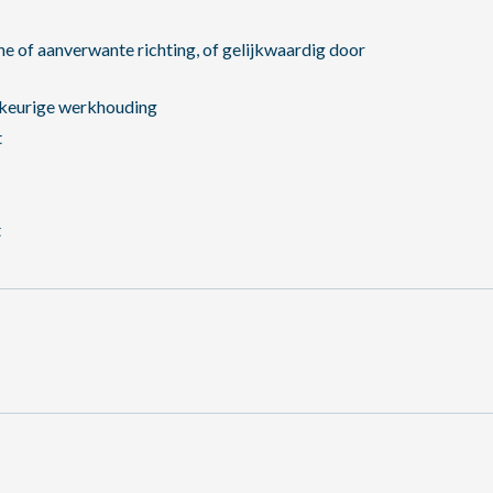
he of aanverwante richting, of gelijkwaardig door
uwkeurige werkhouding
t
t