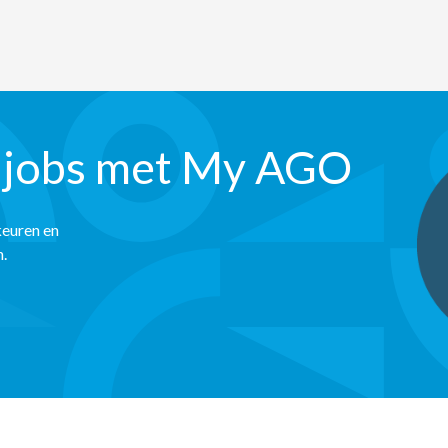
 jobs met My AGO
keuren en
n.