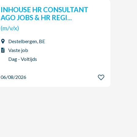
INHOUSE HR CONSULTANT
Pro
AGO JOBS & HR REGI...
(m/v
(m/v/x)
Tor
Destelbergen, BE
Vas
Vaste job
2-p
Dag - Voltijds
06/08
06/08/2026