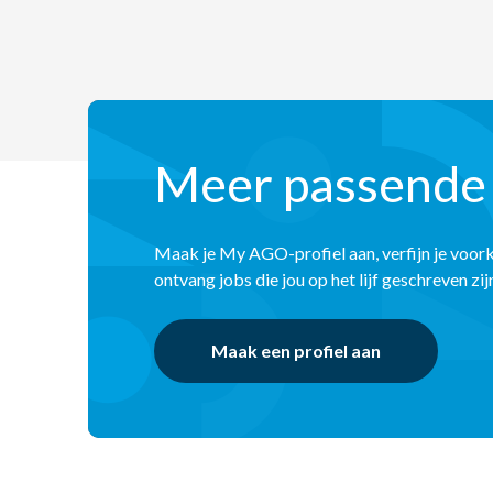
Meer passende
Maak je My AGO-profiel aan, verfijn je voor
ontvang jobs die jou op het lijf geschreven zij
Maak een profiel aan