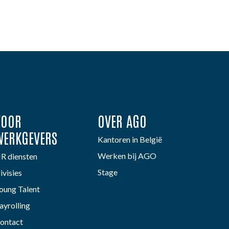
VOOR
OVER AGO
WERKGEVERS
Kantoren in België
Werken bij AGO
R diensten
Stage
ivisies
oung Talent
ayrolling
ontact