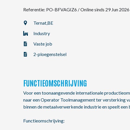
Referentie: PO-BFVAGIZ6
/
Online sinds 29 Jun 2026
NL
Ternat,
BE
Industry
FR
Vaste job
EN
2-ploegenstelsel
FUNCTIEOMSCHRIJVING
Voor een toonaangevende internationale productieomge
naar een Operator Toolmanagement ter versterking va
binnen de metaalverwerkende industrie en speelt een 
Functieomschrijving: