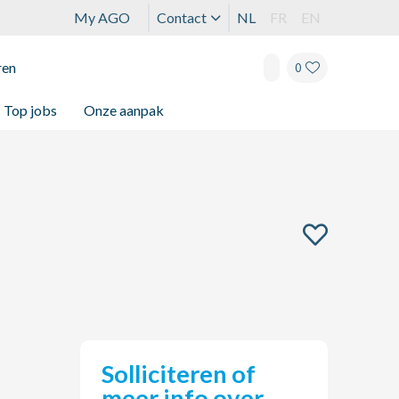
My AGO
Contact
NL
FR
EN
ren
0
Top jobs
Onze aanpak
Solliciteren of
meer info over