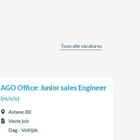
Toon alle vacatures
AGO Office: Junior sales Engineer
Ser
(m/v/x)
(m/v
Astene, BE
Ert
Vaste job
Vas
Dag - Voltijds
Dag