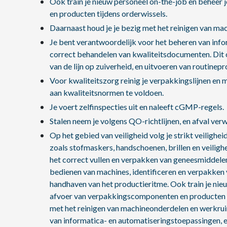
Ook train je nieuw personeel on-the-job en beheer
en producten tijdens orderwissels.
Daarnaast houd je je bezig met het reinigen van m
Je bent verantwoordelijk voor het beheren van info
correct behandelen van kwaliteitsdocumenten. Dit 
van de lijn op zuiverheid, en uitvoeren van routinep
Voor kwaliteitszorg reinig je verpakkingslijnen e
aan kwaliteitsnormen te voldoen.
Je voert zelfinspecties uit en naleeft cGMP-regels.
Stalen neem je volgens QO-richtlijnen, en afval verw
Op het gebied van veiligheid volg je strikt veiligh
zoals stofmaskers, handschoenen, brillen en veilig
het correct vullen en verpakken van geneesmiddelen
bedienen van machines, identificeren en verpakken 
handhaven van het productieritme. Ook train je nieu
afvoer van verpakkingscomponenten en producten ti
met het reinigen van machineonderdelen en werkrui
van informatica- en automatiseringstoepassingen, 