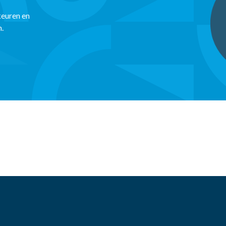
keuren en
n.