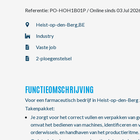
Referentie: PO-HOH1B01P
/
Online sinds 03 Jul 202
NL
Heist-op-den-Berg,
BE
Industry
FR
Vaste job
EN
2-ploegenstelsel
FUNCTIEOMSCHRIJVING
Voor een farmaceutisch bedrijf in Heist-op-den-Berg 
Takenpakket:
Je zorgt voor het correct vullen en verpakken van 
omvat het bedienen van machines, identificeren en
orderwissels, en handhaven van het productieritme.