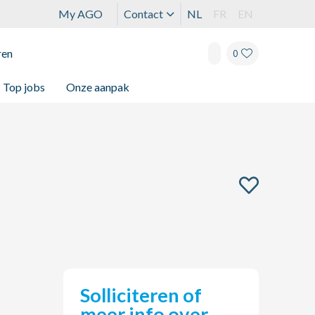
My AGO
Contact
NL
FR
EN
ren
0
Top jobs
Onze aanpak
Solliciteren of
meer info over