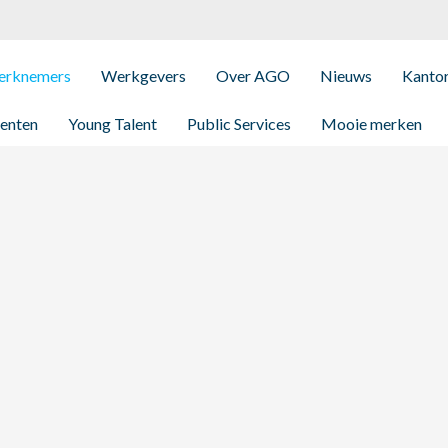
rknemers
Werkgevers
Over AGO
Nieuws
Kanto
enten
Young Talent
Public Services
Mooie merken