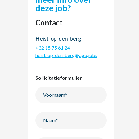
deze job?
Contact
Heist-op-den-berg
+32 15 75 61 24
heist-op-den-berg@ago.jobs
Sollicitatieformulier