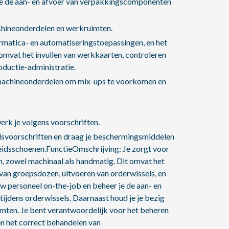
 je de aan- en afvoer van verpakkingscomponenten
achineonderdelen en werkruimten.
rmatica- en automatiseringstoepassingen, en het
omvat het invullen van werkkaarten, controleren
roductie-administratie.
n machineonderdelen om mix-ups te voorkomen en
erk je volgens voorschriften.
eidsvoorschriften en draag je beschermingsmiddelen
heidsschoenen.FunctieOmschrijving: Je zorgt voor
, zowel machinaal als handmatig. Dit omvat het
van groepsdozen, uitvoeren van orderwissels, en
w personeel on-the-job en beheer je de aan- en
jdens orderwissels. Daarnaast houd je je bezig
mten. Je bent verantwoordelijk voor het beheren
en het correct behandelen van