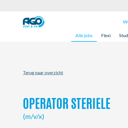
Werknemers
We
Alle jobs
Flexi
Stud
Werkgevers
Over AGO
Terug naar overzicht
Nieuws
Kantoren
OPERATOR STERIELE
My AGO
(m/v/x)
Contact