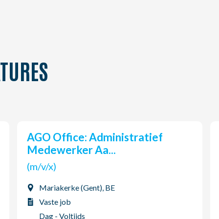
TURES
AGO Office: Administratief
Medewerker Aa...
(m/v/x)
Mariakerke (Gent), BE
Vaste job
Dag - Voltijds