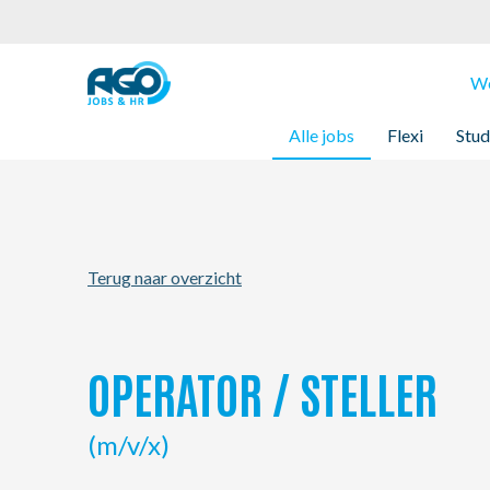
Werknemers
We
Alle jobs
Flexi
Stud
Werkgevers
Over AGO
Terug naar overzicht
Nieuws
Kantoren
OPERATOR / STELLER
My AGO
(m/v/x)
Contact