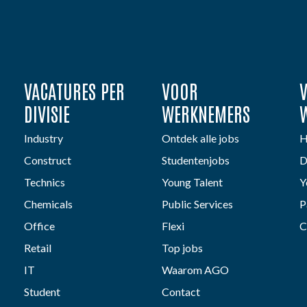
VACATURES PER
VOOR
DIVISIE
WERKNEMERS
Industry
Ontdek alle jobs
H
Construct
Studentenjobs
D
Technics
Young Talent
Y
Chemicals
Public Services
P
Office
Flexi
C
Retail
Top jobs
IT
Waarom AGO
Student
Contact