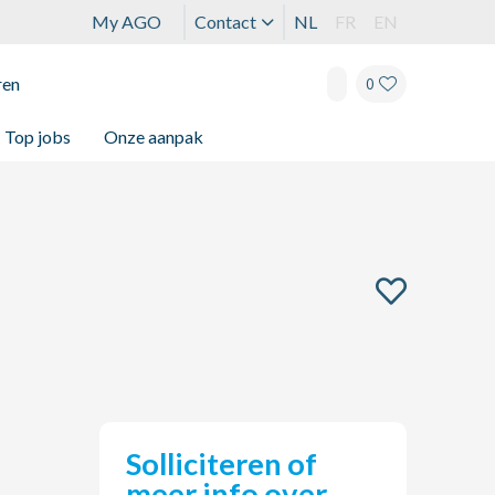
My AGO
Contact
NL
FR
EN
ren
0
Top jobs
Onze aanpak
Solliciteren of
meer info over