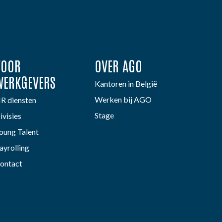
VOOR
OVER AGO
WERKGEVERS
Kantoren in België
Werken bij AGO
R diensten
Stage
ivisies
oung Talent
ayrolling
ontact