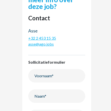
deze job?
Contact
Asse
+32 2 453 15 35
asse@ago.jobs
Sollicitatieformulier