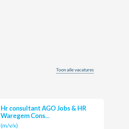
Toon alle vacatures
Hr consultant AGO Jobs & HR
AGO CONSTRUCT: Service
Waregem Cons...
Tech
(m/v/x)
(m/v