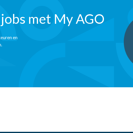
 jobs met My AGO
keuren en
n.