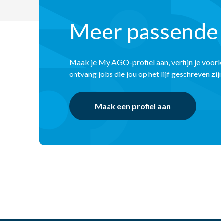
Meer passende
Maak je My AGO-profiel aan, verfijn je voor
ontvang jobs die jou op het lijf geschreven zij
Maak een profiel aan