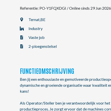
Referentie: PO-Y1FQXDGI
/
Online sinds 29 Jun 2026
NL
Ternat,
BE
Industry
FR
Vaste job
EN
2-ploegenstelsel
FUNCTIEOMSCHRIJVING
Ben jij een enthousiaste en gemotiveerde productieope
dynamische en groeiende organisatie waar kwaliteit e
kans!
Als Operator/Steller ben je verantwoordelijk voor het e
productieproces. Je zorgt ervoor dat de machines corr