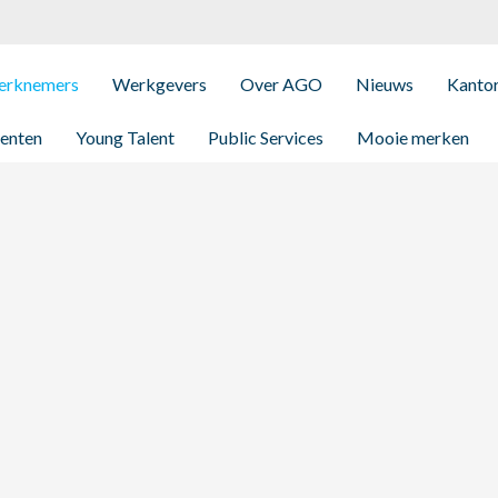
rknemers
Werkgevers
Over AGO
Nieuws
Kanto
enten
Young Talent
Public Services
Mooie merken