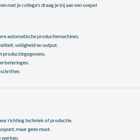
n met je collega's draag je bij aan een soepel
rdere automatische productiemachines.
teit, veiligheid en output.
an productiegegevens.
erbeteringen.
schriften.
r richting techniek of productie.
pluspunt, maar geen must.
n werken.