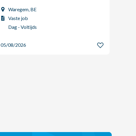
Waregem, BE
Her
Vaste job
Vas
Dag - Voltijds
Dag
05/08/2026
05/08