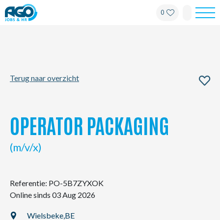
0
Werknemers
Werkgevers
Terug naar overzicht
Over AGO
Nieuws
OPERATOR PACKAGING
Kantoren
(m/v/x)
My AGO
Referentie: PO-5B7ZYXOK
Online sinds 03 Aug 2026
Contact
Wielsbeke,
BE