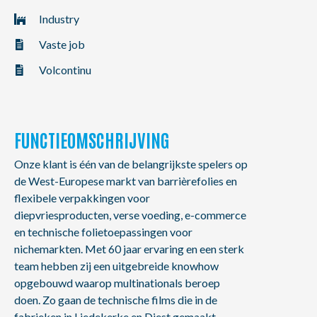
NL
FR
EN
Industry
Vaste job
Volcontinu
FUNCTIEOMSCHRIJVING
Onze klant is één van de belangrijkste spelers op
de West-Europese markt van barrièrefolies en
flexibele verpakkingen voor
diepvriesproducten, verse voeding, e-commerce
en technische folietoepassingen voor
nichemarkten. Met 60 jaar ervaring en een sterk
team hebben zij een uitgebreide knowhow
opgebouwd waarop multinationals beroep
doen. Zo gaan de technische films die in de
fabrieken in Liedekerke en Diest gemaakt