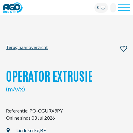
0
Werknemers
Werkgevers
Terug naar overzicht
Over AGO
Nieuws
OPERATOR EXTRUSIE
Kantoren
(m/v/x)
My AGO
Referentie: PO-CGURX9PY
Online sinds 03 Jul 2026
Contact
Liedekerke,
BE