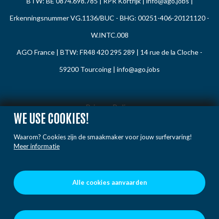
BTW: BE 0874.698.785 | RPR Kortrijk |
info@ago.jobs
|
Erkenningsnummer VG.1136/BUC - BHG: 00251-406-20121120 -
W.INTC.008
AGO France | BTW: FR48 420 295 289 | 14 rue de la Cloche -
59200 Tourcoing |
info@ago.jobs
Privacy Policy
WE USE COOKIES!
Cookie Policy
Waarom? Cookies zijn de smaakmaker voor jouw surfervaring!
Gedragsregels
Meer informatie
Klacht / Melding
Voorwaarden
Alle cookies aanvaarden