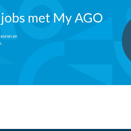
 jobs met My AGO
keuren en
n.