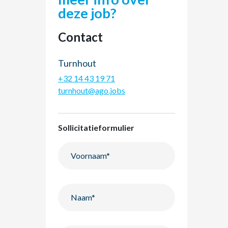
deze job?
Contact
Turnhout
+32 14 43 19 71
turnhout@ago.jobs
Sollicitatieformulier