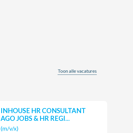
Toon alle vacatures
INHOUSE HR CONSULTANT
Pro
AGO JOBS & HR REGI...
(m/v
(m/v/x)