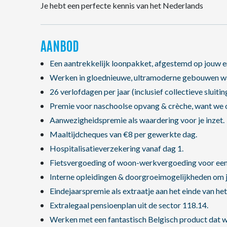
Je hebt een perfecte kennis van het Nederlands
AANBOD
Een aantrekkelijk loonpakket, afgestemd op jouw e
Werken in gloednieuwe, ultramoderne gebouwen waa
26 verlofdagen per jaar (inclusief collectieve sluiti
Premie voor naschoolse opvang & crèche, want we 
Aanwezigheidspremie als waardering voor je inzet.
Maaltijdcheques van €8 per gewerkte dag.
Hospitalisatieverzekering vanaf dag 1.
Fietsvergoeding of woon-werkvergoeding voor een 
Interne opleidingen & doorgroeimogelijkheden om je
Eindejaarspremie als extraatje aan het einde van het 
Extralegaal pensioenplan uit de sector 118.14.
Werken met een fantastisch Belgisch product dat we