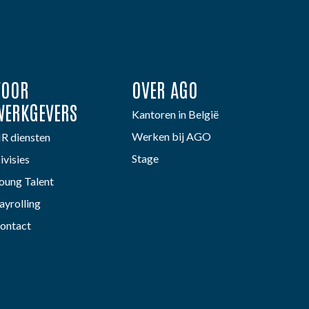
VOOR
OVER AGO
WERKGEVERS
Kantoren in België
Werken bij AGO
R diensten
Stage
ivisies
oung Talent
ayrolling
ontact