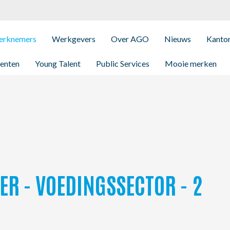
rknemers
Werkgevers
Over AGO
Nieuws
Kanto
enten
Young Talent
Public Services
Mooie merken
R - VOEDINGSSECTOR - 2