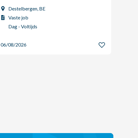
Tor
Destelbergen, BE
Vas
Vaste job
2-p
Dag - Voltijds
06/08
06/08/2026