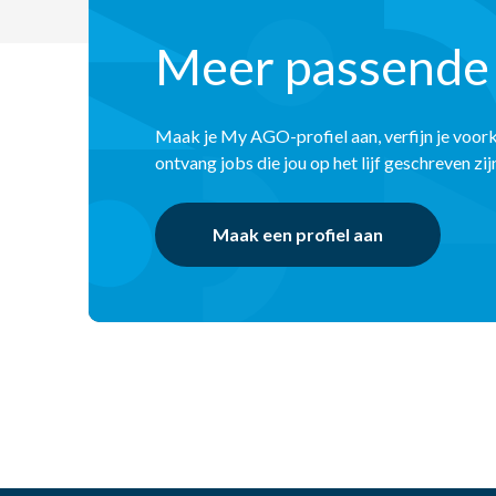
Meer passende
Maak je My AGO-profiel aan, verfijn je voor
ontvang jobs die jou op het lijf geschreven zij
Maak een profiel aan