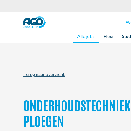
Werknemers
We
Alle jobs
Flexi
Stud
Werkgevers
Over AGO
Terug naar overzicht
Nieuws
Kantoren
ONDERHOUDSTECHNIEKE
My AGO
PLOEGEN
Contact