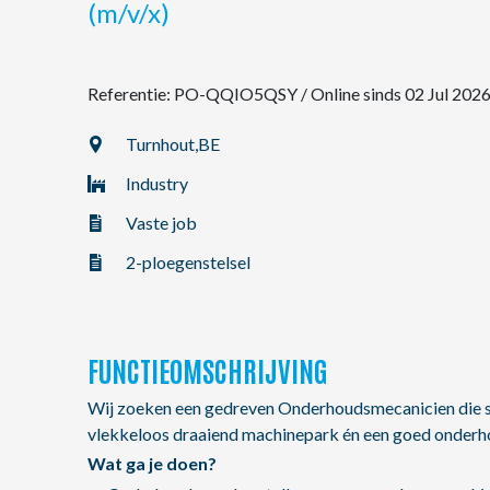
(m/v/x)
NL
Referentie: PO-QQIO5QSY
/
Online sinds 02 Jul 202
FR
Turnhout,
BE
Industry
EN
Vaste job
2-ploegenstelsel
FUNCTIEOMSCHRIJVING
Wij zoeken een gedreven Onderhoudsmecanicien die s
vlekkeloos draaiend machinepark én een goed onder
Wat ga je doen?