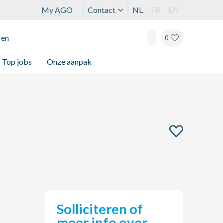
My AGO
Contact
NL
FR
EN
ren
0
Top jobs
Onze aanpak
Solliciteren of
meer info over