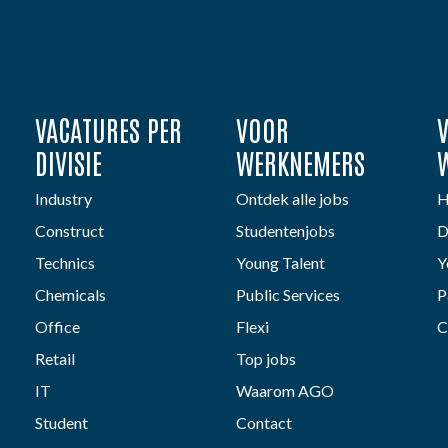
VACATURES PER
VOOR
DIVISIE
WERKNEMERS
Industry
Ontdek alle jobs
H
Construct
Studentenjobs
D
Technics
Young Talent
Y
Chemicals
Public Services
P
Office
Flexi
C
Retail
Top jobs
IT
Waarom AGO
Student
Contact