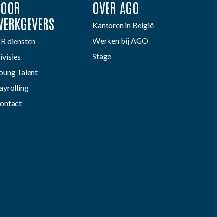
VOOR
OVER AGO
WERKGEVERS
Kantoren in België
Werken bij AGO
R diensten
Stage
ivisies
oung Talent
ayrolling
ontact