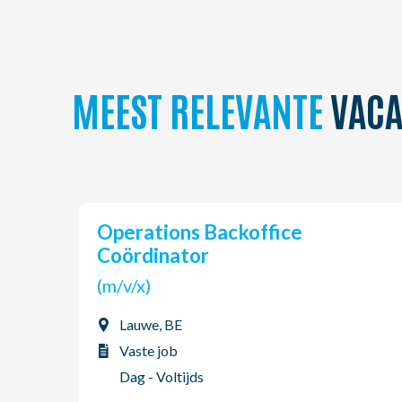
MEEST RELEVANTE
VACA
Operations Backoffice
Coördinator
(m/v/x)
Lauwe, BE
Vaste job
Dag - Voltijds