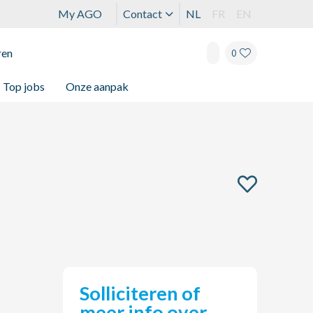
My AGO
Contact
NL
FR
EN
ren
0
Top jobs
Onze aanpak
Solliciteren of
meer info over