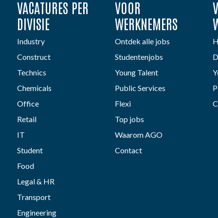
VACATURES PER
VOOR
DIVISIE
WERKNEMERS
Industry
Ontdek alle jobs
H
Construct
Studentenjobs
D
Technics
Young Talent
Y
Chemicals
Public Services
P
Office
Flexi
C
Retail
Top jobs
IT
Waarom AGO
Student
Contact
Food
Legal & HR
Transport
Engineering