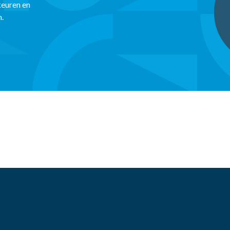
keuren en
n.