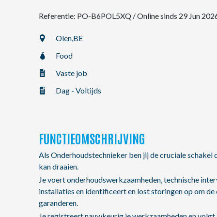
Referentie: PO-B6POL5XQ
/
Online sinds 29 Jun 202
NL
Olen,
BE
Food
FR
Vaste job
EN
Dag - Voltijds
FUNCTIEOMSCHRIJVING
Als Onderhoudstechnieker ben jij de cruciale schakel
kan draaien.
Je voert onderhoudswerkzaamheden, technische interve
installaties en identificeert en lost storingen op om 
garanderen.
Je registreert nauwkeurig je werkzaamheden en volgt al