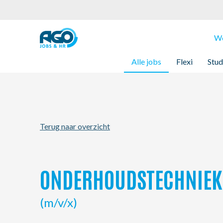
Werknemers
We
Alle jobs
Flexi
Stud
Werkgevers
Over AGO
Terug naar overzicht
Nieuws
Kantoren
ONDERHOUDSTECHNIEK
My AGO
(m/v/x)
Contact