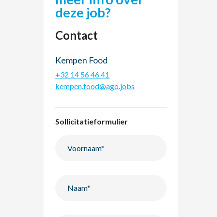
deze job?
Contact
Kempen Food
+32 14 56 46 41
kempen.food@ago.jobs
Sollicitatieformulier