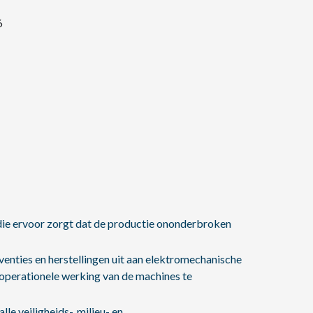
6
 die ervoor zorgt dat de productie ononderbroken
nties en herstellingen uit aan elektromechanische
de operationele werking van de machines te
le veiligheids-, milieu- en