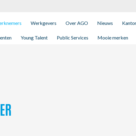
rknemers
Werkgevers
Over AGO
Nieuws
Kanto
enten
Young Talent
Public Services
Mooie merken
ER