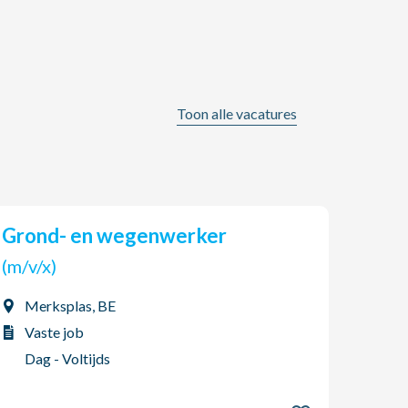
Toon alle vacatures
Grond- en wegenwerker
AGO Jobs & HR zoekt een
(tijd
(m/v/x)
(m/v
Merksplas, BE
Boo
Vaste job
Int
Dag - Voltijds
Dag