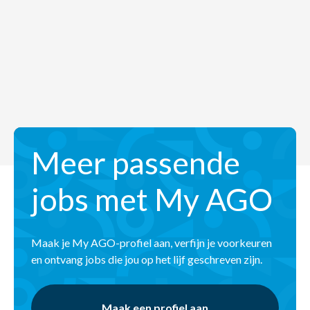
Meer passende
jobs met My AGO
Maak je My AGO-profiel aan, verfijn je voorkeuren
en ontvang jobs die jou op het lijf geschreven zijn.
Maak een profiel aan