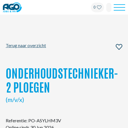
0
Werknemers
Werkgevers
Terug naar overzicht
Over AGO
Nieuws
ONDERHOUDSTECHNIEKER-
Kantoren
2 PLOEGEN
My AGO
(m/v/x)
Contact
Referentie: PO-ASYLHM3V
Online sinds 30 Jun 2026