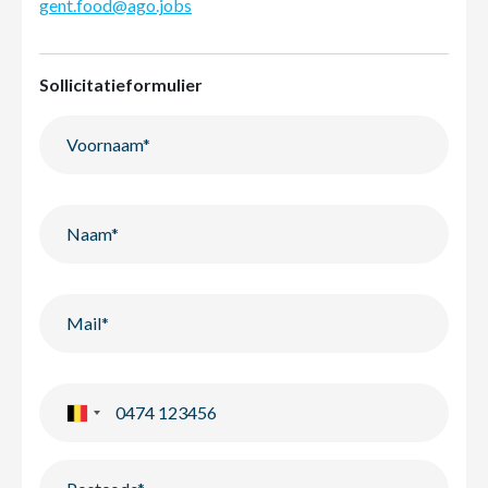
gent.food@ago.jobs
Sollicitatieformulier