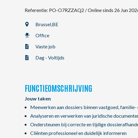
Referentie: PO-O7RZZAQ2
/
Online sinds 26 Jun 202
NL
Brussel,
BE
Office
FR
Vaste job
EN
Dag - Voltijds
FUNCTIEOMSCHRIJVING
Jouw taken
Meewerken aan dossiers binnen vastgoed, familie- e
Analyseren en verwerken van juridische documente
Ondersteunen bij correcte en tijdige dossierafhand
Cliënten professioneel en duidelijk informeren