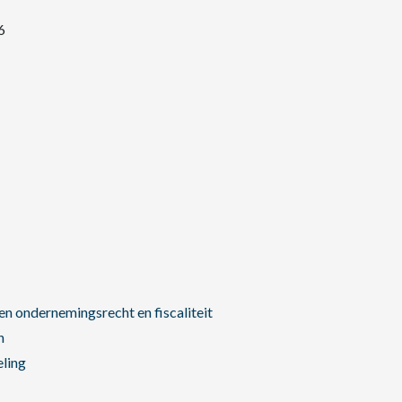
6
n ondernemingsrecht en fiscaliteit
n
eling