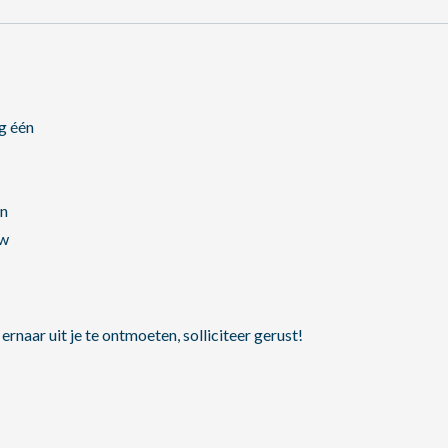
g één
en
uw
ernaar uit je te ontmoeten, solliciteer gerust!