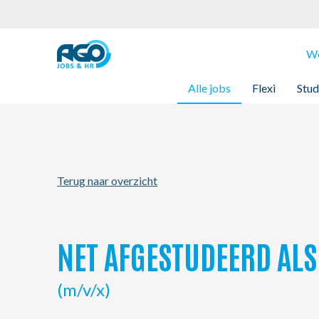
Werknemers
We
Alle jobs
Flexi
Stud
Werkgevers
Over AGO
Terug naar overzicht
Nieuws
Kantoren
NET AFGESTUDEERD ALS
My AGO
(m/v/x)
Contact