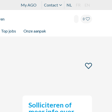
My AGO
Contact
NL
FR
EN
ren
0
Top jobs
Onze aanpak
Solliciteren of
meer info over