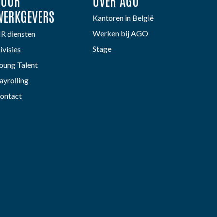
VOOR
OVER AGO
WERKGEVERS
Kantoren in België
Werken bij AGO
R diensten
Stage
ivisies
oung Talent
ayrolling
ontact