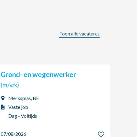
Toon alle vacatures
Grond- en wegenwerker
AGO Jobs & HR zoekt een
(tijd
(m/v/x)
(m/v
Merksplas, BE
Boo
Vaste job
Int
Dag - Voltijds
Dag
07/08/2026