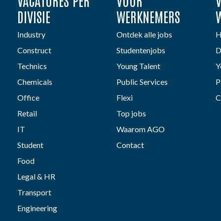
VACATURES PER
VOOR
DIVISIE
WERKNEMERS
Industry
Ontdek alle jobs
H
Construct
Studentenjobs
D
Technics
Young Talent
Y
Chemicals
Public Services
P
Office
Flexi
C
Retail
Top jobs
IT
Waarom AGO
Student
Contact
Food
Legal & HR
Transport
Engineering