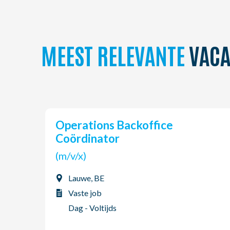
MEEST RELEVANTE
VACA
Operations Backoffice
Coördinator
(m/v/x)
Lauwe, BE
Vaste job
Dag - Voltijds