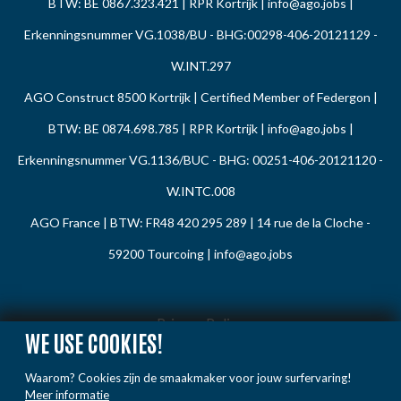
BTW: BE 0867.323.421 | RPR Kortrijk |
info@ago.jobs
|
Erkenningsnummer VG.1038/BU - BHG:00298-406-20121129 -
W.INT.297
AGO Construct 8500 Kortrijk | Certified Member of Federgon |
BTW: BE 0874.698.785 | RPR Kortrijk |
info@ago.jobs
|
Erkenningsnummer VG.1136/BUC - BHG: 00251-406-20121120 -
W.INTC.008
AGO France | BTW: FR48 420 295 289 | 14 rue de la Cloche -
59200 Tourcoing |
info@ago.jobs
Privacy Policy
WE USE COOKIES!
Cookie Policy
Waarom? Cookies zijn de smaakmaker voor jouw surfervaring!
Gedragsregels
Meer informatie