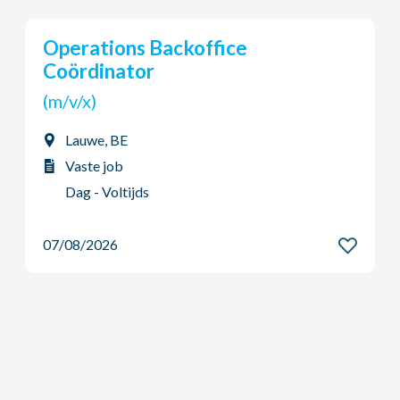
Young Potential Planner
(m/v/x)
Ardooie, BE
Vaste job
Dag - Voltijds
07/08/2026