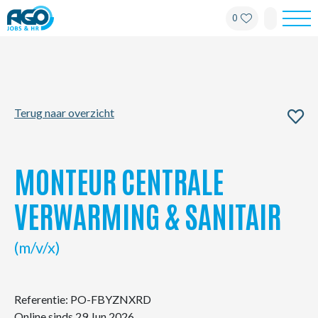
0
Werknemers
Werkgevers
Terug naar overzicht
Over AGO
Nieuws
MONTEUR CENTRALE
Kantoren
VERWARMING & SANITAIR
My AGO
(m/v/x)
Contact
Referentie: PO-FBYZNXRD
Online sinds 29 Jun 2026