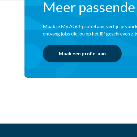
Meer passende
Maak je My AGO-profiel aan, verfijn je voor
ontvang jobs die jou op het lijf geschreven zij
Maak een profiel aan