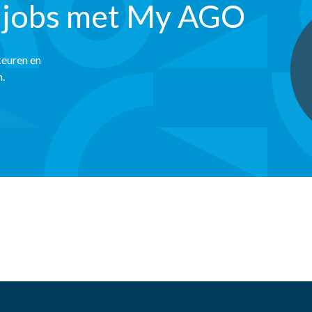
 jobs met My AGO
keuren en
n.