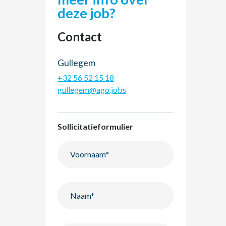
deze job?
Contact
Gullegem
+32 56 52 15 18
gullegem@ago.jobs
Sollicitatieformulier