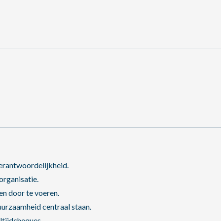
verantwoordelijkheid.
rganisatie.
en door te voeren.
urzaamheid centraal staan.
ltijdcheques.