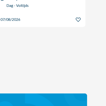
Int
Dag - Voltijds
Dag
07/08/2026
07/08