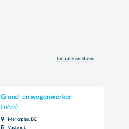
Toon alle vacatures
Grond- en wegenwerker
AGO Jobs & HR zoekt een
(tijd
(m/v/x)
(m/v
Merksplas, BE
Boo
Vaste job