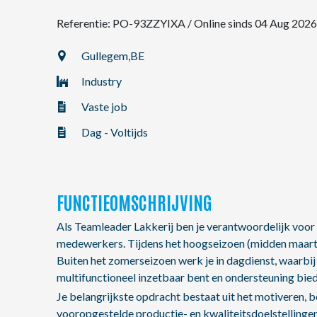
Referentie: PO-93ZZYIXA
/
Online sinds 04 Aug 2026
NL
Gullegem,
BE
Industry
FR
Vaste job
EN
Dag - Voltijds
FUNCTIEOMSCHRIJVING
Als Teamleader Lakkerij ben je verantwoordelijk voor 
medewerkers. Tijdens het hoogseizoen (midden maart to
Buiten het zomerseizoen werk je in dagdienst, waarbij
multifunctioneel inzetbaar bent en ondersteuning biedt
Je belangrijkste opdracht bestaat uit het motiveren, 
vooropgestelde productie- en kwaliteitsdoelstellingen