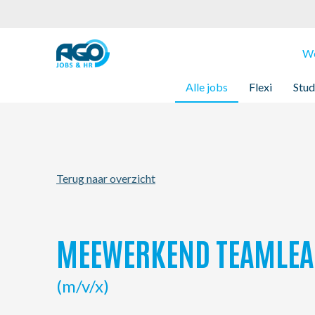
Werknemers
We
Alle jobs
Flexi
Stud
Werkgevers
Over AGO
Terug naar overzicht
Nieuws
Kantoren
MEEWERKEND TEAMLEA
My AGO
(m/v/x)
Contact