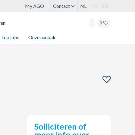
My AGO
Contact
NL
FR
EN
ren
0
Top jobs
Onze aanpak
Solliciteren of
meer info over