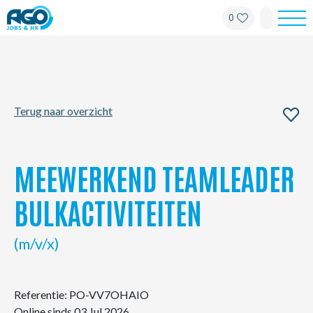
0
Werknemers
Werkgevers
Terug naar overzicht
Over AGO
Nieuws
MEEWERKEND TEAMLEADER
Kantoren
BULKACTIVITEITEN
My AGO
(m/v/x)
Contact
Referentie: PO-VV7OHAIO
Online sinds 03 Jul 2026