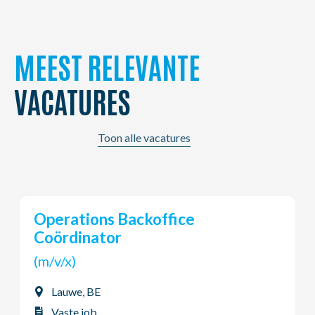
MEEST RELEVANTE
VACATURES
Toon alle vacatures
Young Potential Planner
(m/v/x)
Ardooie, BE
Vaste job
Dag - Voltijds