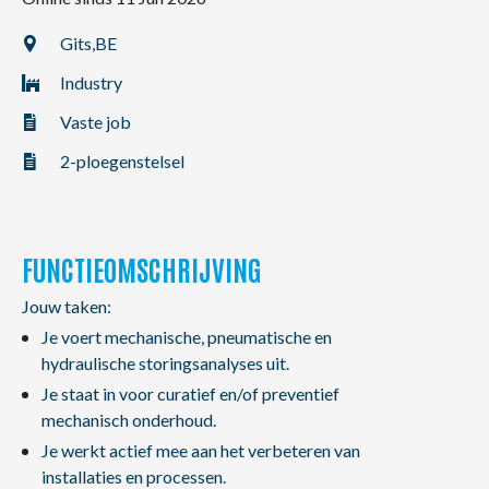
NL
FR
EN
Gits,
BE
Industry
Vaste job
2-ploegenstelsel
FUNCTIEOMSCHRIJVING
Jouw taken:
Je voert mechanische, pneumatische en
hydraulische storingsanalyses uit.
Je staat in voor curatief en/of preventief
mechanisch onderhoud.
Je werkt actief mee aan het verbeteren van
installaties en processen.