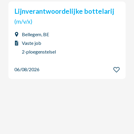
telarij
Polyvalente toonbankbediende
keuken - Ko...
(m/v/x)
Kortrijk, BE
Vaste job
Dag - Voltijds
06/08/2026