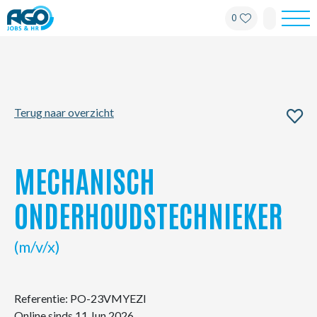
0
Werknemers
Werkgevers
Terug naar overzicht
Over AGO
Nieuws
MECHANISCH
Kantoren
ONDERHOUDSTECHNIEKER
My AGO
(m/v/x)
Contact
Referentie: PO-23VMYEZI
Online sinds 11 Jun 2026