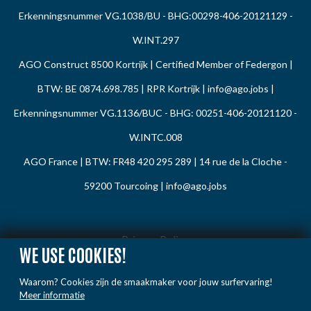
Erkenningsnummer VG.1038/BU - BHG:00298-406-20121129 -
W.INT.297
AGO Construct 8500 Kortrijk | Certified Member of Federgon |
BTW: BE 0874.698.785 | RPR Kortrijk |
info@ago.jobs
|
Erkenningsnummer VG.1136/BUC - BHG: 00251-406-20121120 -
W.INTC.008
AGO France | BTW: FR48 420 295 289 | 14 rue de la Cloche -
59200 Tourcoing |
info@ago.jobs
Privacy Policy
WE USE COOKIES!
Cookie Policy
Waarom? Cookies zijn de smaakmaker voor jouw surfervaring!
Gedragsregels
Meer informatie
Klacht / Melding