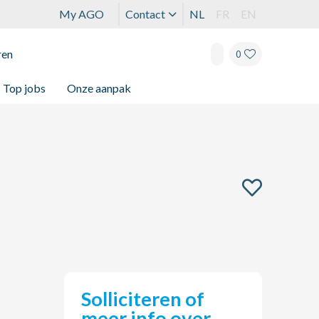
My AGO
Contact
NL
FR
EN
ren
0
Top jobs
Onze aanpak
Solliciteren of
meer info over