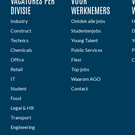
VACATURES PER
VOOR
DIVISIE
WERKNEMERS
Industry
Ontdek alle jobs
H
Construct
Studentenjobs
D
Technics
Young Talent
Y
Chemicals
Public Services
P
Office
Flexi
C
Retail
Top jobs
IT
Waarom AGO
Student
Contact
Food
Legal & HR
Transport
Engineering