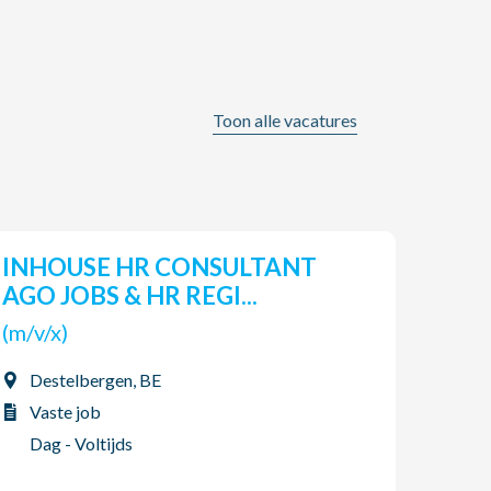
Toon alle vacatures
INHOUSE HR CONSULTANT
Pro
AGO JOBS & HR REGI...
(m/v
(m/v/x)
Tor
Destelbergen, BE
Vas
Vaste job
2-p
Dag - Voltijds
06/08