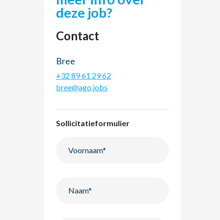
deze job?
Contact
Bree
+32 89 61 29 62
bree@ago.jobs
Sollicitatieformulier