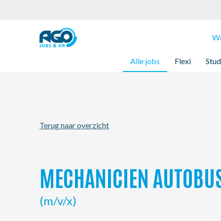
Werknemers
We
Alle jobs
Flexi
Stud
Werkgevers
Over AGO
Terug naar overzicht
Nieuws
Kantoren
MECHANICIEN AUTOBU
My AGO
(m/v/x)
Contact