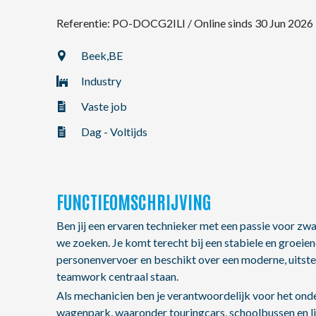
Referentie: PO-DOCG2ILI
/
Online sinds 30 Jun 2026
NL
Beek,
BE
Industry
FR
Vaste job
EN
Dag - Voltijds
FUNCTIEOMSCHRIJVING
Ben jij een ervaren technieker met een passie voor zwa
we zoeken. Je komt terecht bij een stabiele en groeien
personenvervoer en beschikt over een moderne, uitste
teamwork centraal staan.
Als mechanicien ben je verantwoordelijk voor het onde
wagenpark, waaronder touringcars, schoolbussen en lij