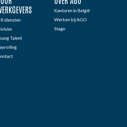
VOOR
OVER AGO
WERKGEVERS
Kantoren in België
Werken bij AGO
R diensten
Stage
ivisies
oung Talent
ayrolling
ontact