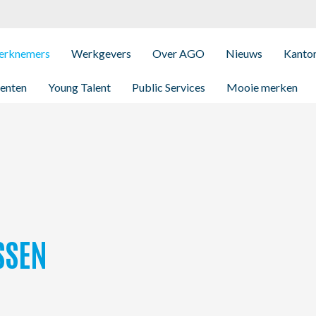
rknemers
Werkgevers
Over AGO
Nieuws
Kanto
enten
Young Talent
Public Services
Mooie merken
SSEN