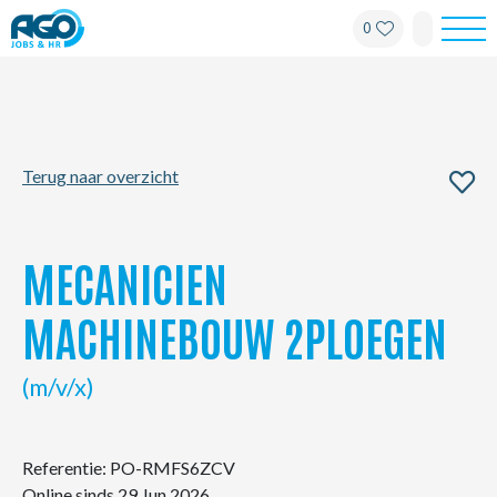
0
Werknemers
Werkgevers
Terug naar overzicht
Over AGO
Nieuws
MECANICIEN
Kantoren
MACHINEBOUW 2PLOEGEN
My AGO
(m/v/x)
Contact
Referentie: PO-RMFS6ZCV
Online sinds 29 Jun 2026