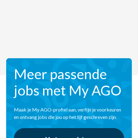
Meer passende
jobs met My AGO
Maak je My AGO-profiel aan, verfijn je voorkeuren
en ontvang jobs die jou op het lijf geschreven zijn.