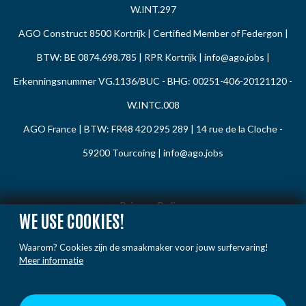
W.INT.297
AGO Construct 8500 Kortrijk | Certified Member of Federgon |
BTW: BE 0874.698.785 | RPR Kortrijk |
info@ago.jobs
|
Erkenningsnummer VG.1136/BUC - BHG: 00251-406-20121120 -
W.INTC.008
AGO France | BTW: FR48 420 295 289 | 14 rue de la Cloche -
59200 Tourcoing |
info@ago.jobs
Privacy Policy
WE USE COOKIES!
Cookie Policy
Waarom? Cookies zijn de smaakmaker voor jouw surfervaring!
Gedragsregels
Meer informatie
Klacht / Melding
Voorwaarden