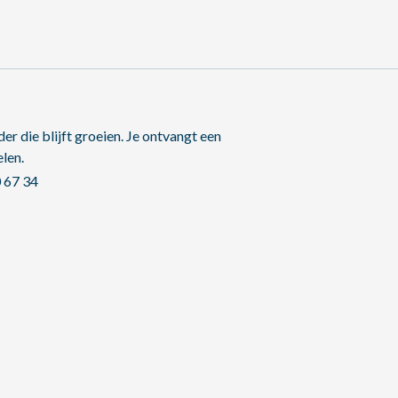
er die blijft groeien. Je ontvangt een
len.
 67 34