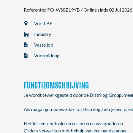
Referentie: PO-WSSZ19YB
/
Online sinds 02 Jul 2026
NL
Vorst,
BE
Industry
FR
Vaste job
EN
Voormiddag
FUNCTIEOMSCHRIJVING
Je wordt tewerkgesteld door de Distrilog Group, me
Als magazijnmedewerker bij Distrilog, heb je een brede
Het lossen, controleren en sorteren van goederen
Orders verwerken met behulp van een handscanner