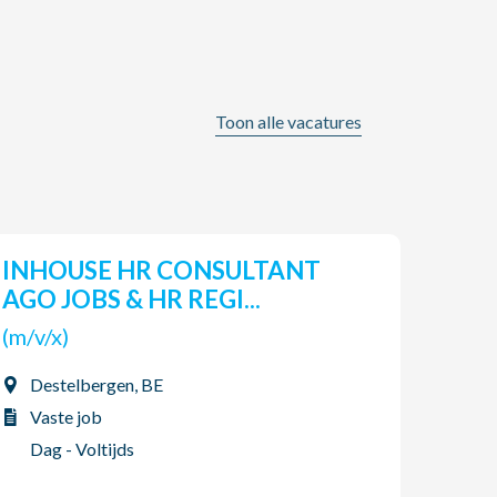
Toon alle vacatures
INHOUSE HR CONSULTANT
Pro
AGO JOBS & HR REGI...
(m/v
(m/v/x)
Tor
Destelbergen, BE
Vas
Vaste job
2-p
Dag - Voltijds
06/08