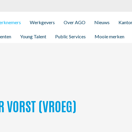
rknemers
Werkgevers
Over AGO
Nieuws
Kanto
enten
Young Talent
Public Services
Mooie merken
 VORST (VROEG)