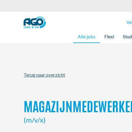
Werknemers
We
Alle jobs
Flexi
Stud
Werkgevers
Over AGO
Terug naar overzicht
Nieuws
Kantoren
MAGAZIJNMEDEWERKER
My AGO
(m/v/x)
Contact