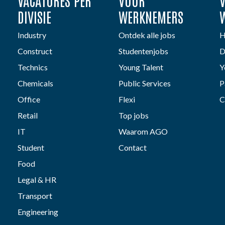
VACATURES PER
VOOR
DIVISIE
WERKNEMERS
Industry
Ontdek alle jobs
H
Construct
Studentenjobs
D
Technics
Young Talent
Y
Chemicals
Public Services
P
Office
Flexi
C
Retail
Top jobs
IT
Waarom AGO
Student
Contact
Food
Legal & HR
Transport
Engineering