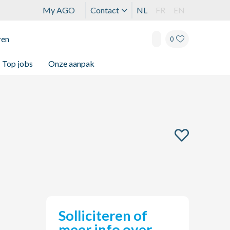
My AGO
Contact
NL
FR
EN
ren
0
Top jobs
Onze aanpak
Solliciteren of
meer info over