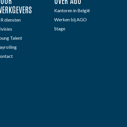
VOOR
OVER AGO
WERKGEVERS
Kantoren in België
Werken bij AGO
R diensten
Stage
ivisies
oung Talent
ayrolling
ontact