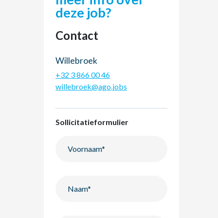
deze job?
Contact
Willebroek
+32 3 866 00 46
willebroek@ago.jobs
Sollicitatieformulier