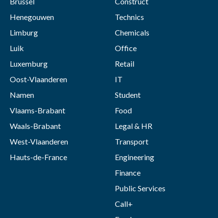
Brussel
Construct
Henegouwen
Technics
Limburg
Chemicals
Luik
Office
Luxemburg
Retail
Oost-Vlaanderen
IT
Namen
Student
Vlaams-Brabant
Food
Waals-Brabant
Legal & HR
West-Vlaanderen
Transport
Hauts-de-France
Engineering
Finance
Public Services
Call+