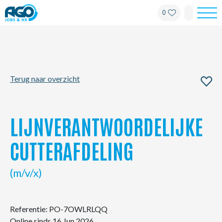
0
Werknemers
Werkgevers
Terug naar overzicht
Over AGO
Nieuws
LIJNVERANTWOORDELIJKE
Kantoren
CUTTERAFDELING
My AGO
(m/v/x)
Contact
Referentie: PO-7OWLRLQQ
Online sinds 16 Jun 2026