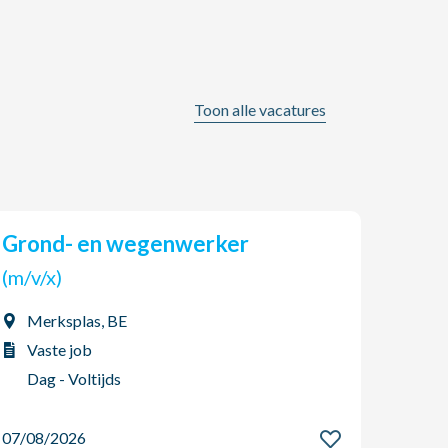
Toon alle vacatures
Grond- en wegenwerker
AGO Jobs & HR zoekt een
(tijd
(m/v/x)
(m/v
Merksplas, BE
Boo
Vaste job
Int
Dag - Voltijds
Dag
07/08/2026