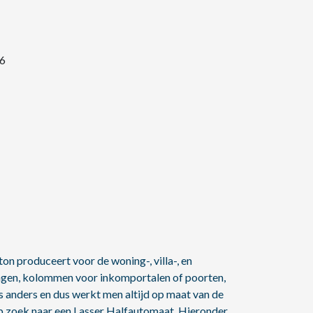
26
on produceert voor de woning-, villa-, en
gen, kolommen voor inkomportalen of poorten,
 is anders en dus werkt men altijd op maat van de
op zoek naar een Lasser Halfautomaat. Hieronder