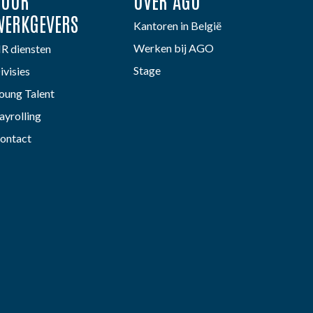
VOOR
OVER AGO
WERKGEVERS
Kantoren in België
Werken bij AGO
R diensten
Stage
ivisies
oung Talent
ayrolling
ontact