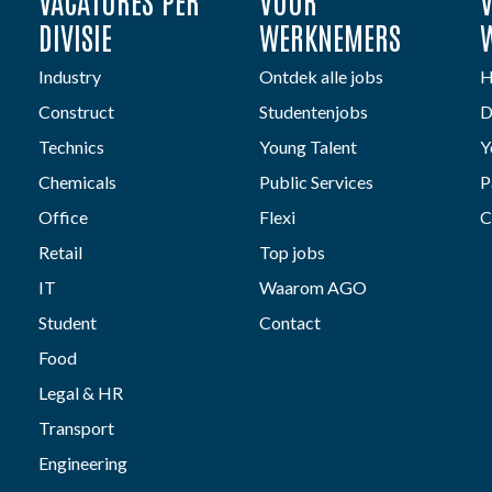
VACATURES PER
VOOR
DIVISIE
WERKNEMERS
Industry
Ontdek alle jobs
H
Construct
Studentenjobs
D
Technics
Young Talent
Y
Chemicals
Public Services
P
Office
Flexi
C
Retail
Top jobs
IT
Waarom AGO
Student
Contact
Food
Legal & HR
Transport
Engineering