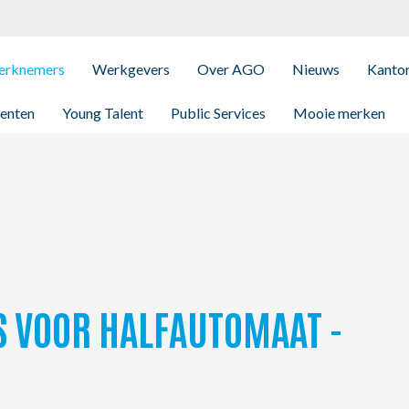
rknemers
Werkgevers
Over AGO
Nieuws
Kanto
enten
Young Talent
Public Services
Mooie merken
S VOOR HALFAUTOMAAT -