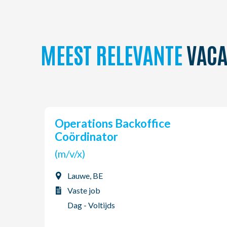
MEEST RELEVANTE
VACA
Operations Backoffice
Coördinator
(m/v/x)
Lauwe, BE
Vaste job
Dag - Voltijds