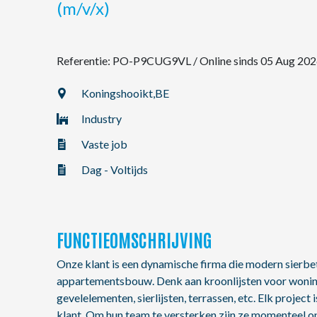
(m/v/x)
NL
Referentie: PO-P9CUG9VL
/
Online sinds 05 Aug 20
FR
Koningshooikt,
BE
Industry
EN
Vaste job
Dag - Voltijds
FUNCTIEOMSCHRIJVING
Onze klant is een dynamische firma die modern sierbet
appartementsbouw. Denk aan kroonlijsten voor wonin
gevelelementen, sierlijsten, terrassen, etc. Elk project
klant. Om hun team te versterken zijn ze momenteel 