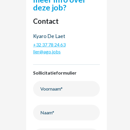
deze job?
Contact
Kyaro De Laet
+32 37 78 24 63
lier@ago.jobs
Sollicitatieformulier