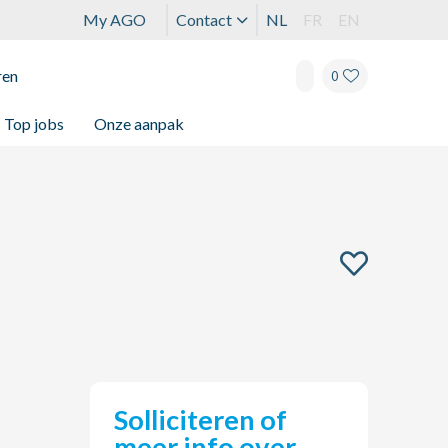
My AGO
Contact
NL
FR
EN
ren
0
Top jobs
Onze aanpak
Solliciteren of
meer info over