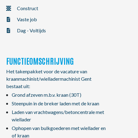
NL
FR
EN
Construct
Vaste job
Dag - Voltijds
FUNCTIEOMSCHRIJVING
Het takenpakket voor de vacature van
kraanmachinist/wielladermachinist Gent
bestaat uit:
Grond afzeven m.b.v. kraan (30T)
Steenpuin in de breker laden met de kraan
Laden van vrachtwagens/betoncentrale met
wiellader
Ophopen van bulkgoederen met wiellader en
of kraan