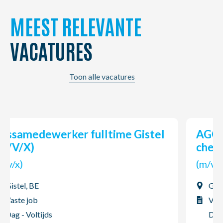
MEEST RELEVANTE
VACATURES
Toon alle vacatures
AGO Chemicals: Mechanieker in
chemiesect...
(m/v/x)
Gent, BE
Vaste job
Dag - Voltijds