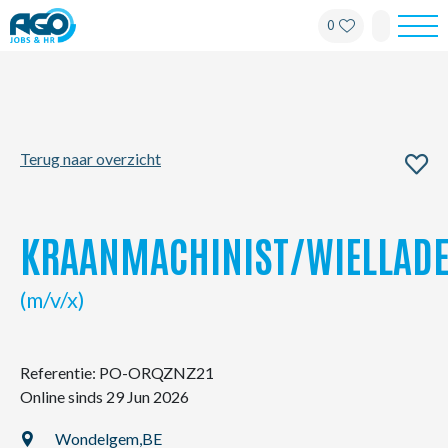
0
Werknemers
Werkgevers
Terug naar overzicht
Over AGO
Nieuws
KRAANMACHINIST/WIELLAD
Kantoren
(m/v/x)
My AGO
Referentie: PO-ORQZNZ21
Online sinds 29 Jun 2026
Contact
Wondelgem,
BE