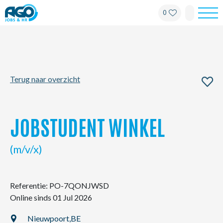
0
Werknemers
Werkgevers
Terug naar overzicht
Over AGO
Nieuws
JOBSTUDENT WINKEL
Kantoren
(m/v/x)
My AGO
Referentie: PO-7QONJWSD
Online sinds 01 Jul 2026
Contact
Nieuwpoort,
BE