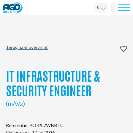
0
Werknemers
Werkgevers
Terug naar overzicht
Over AGO
Nieuws
IT INFRASTRUCTURE &
Kantoren
SECURITY ENGINEER
My AGO
(m/v/x)
Contact
Referentie: PO-PL7WBBTC
Online sinds 27 Jul 2026