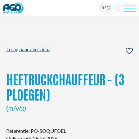
0
Werknemers
Werkgevers
Terug naar overzicht
Over AGO
Nieuws
HEFTRUCKCHAUFFEUR - (3
Kantoren
PLOEGEN)
My AGO
(m/v/x)
Contact
Referentie: PO-SOQUFOEL
Online sinds 28 Jul 2026