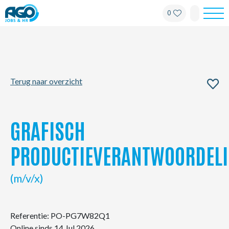
0
Werknemers
Werkgevers
Terug naar overzicht
Over AGO
Nieuws
GRAFISCH
Kantoren
PRODUCTIEVERANTWOORDELI
My AGO
(m/v/x)
Contact
Referentie: PO-PG7W82Q1
Online sinds 14 Jul 2026