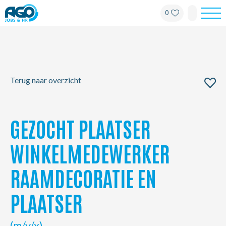
0
Werknemers
Werkgevers
Terug naar overzicht
Over AGO
Nieuws
GEZOCHT PLAATSER
Kantoren
WINKELMEDEWERKER
RAAMDECORATIE EN
My AGO
PLAATSER
Contact
(m/v/x)