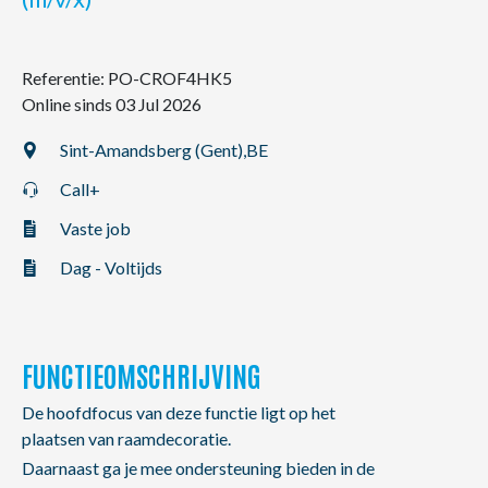
NL
FR
EN
Referentie: PO-CROF4HK5
Online sinds 03 Jul 2026
Sint-Amandsberg (Gent),
BE
Call+
Vaste job
Dag - Voltijds
FUNCTIEOMSCHRIJVING
De hoofdfocus van deze functie ligt op het
plaatsen van raamdecoratie.
Daarnaast ga je mee ondersteuning bieden in de