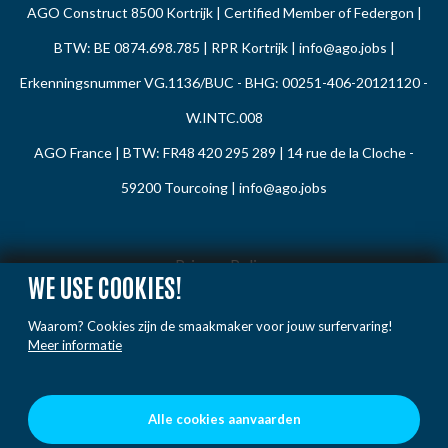
AGO Construct 8500 Kortrijk | Certified Member of Federgon |
BTW: BE 0874.698.785 | RPR Kortrijk |
info@ago.jobs
|
Erkenningsnummer VG.1136/BUC - BHG: 00251-406-20121120 -
W.INTC.008
AGO France | BTW: FR48 420 295 289 | 14 rue de la Cloche -
59200 Tourcoing |
info@ago.jobs
Privacy Policy
WE USE COOKIES!
Cookie Policy
Waarom? Cookies zijn de smaakmaker voor jouw surfervaring!
Gedragsregels
Meer informatie
Klacht / Melding
Voorwaarden
Alle cookies aanvaarden