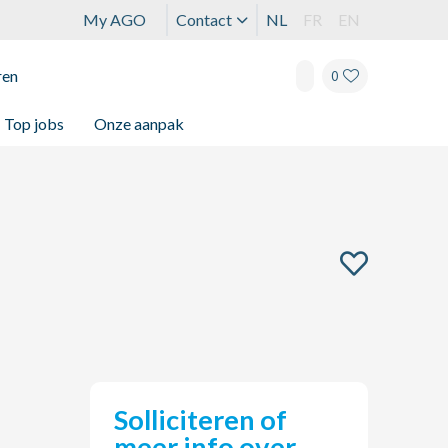
My AGO
Contact
NL
FR
EN
ren
0
Top jobs
Onze aanpak
Solliciteren of
meer info over