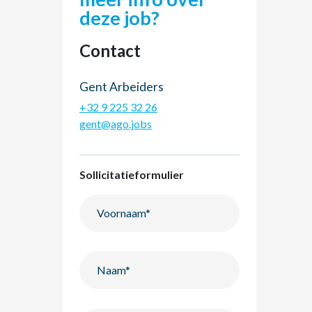
deze job?
Contact
Gent Arbeiders
+32 9 225 32 26
gent@ago.jobs
Sollicitatieformulier