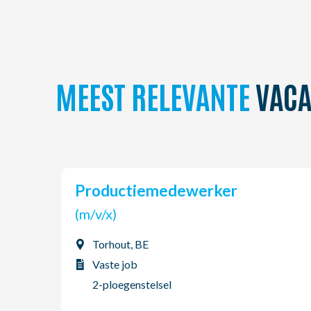
MEEST RELEVANTE
VACA
Productiemedewerker
(m/v/x)
Torhout, BE
Vaste job
2-ploegenstelsel