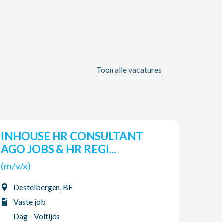
Toon alle vacatures
INHOUSE HR CONSULTANT
Pro
AGO JOBS & HR REGI...
(m/v
(m/v/x)
Tor
Destelbergen, BE
Vas
Vaste job
2-p
Dag - Voltijds