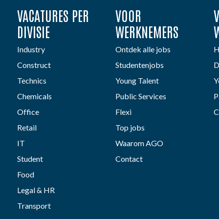
VACATURES PER
VOOR
DIVISIE
WERKNEMERS
Industry
Ontdek alle jobs
H
Construct
Studentenjobs
D
Technics
Young Talent
Y
Chemicals
Public Services
P
Office
Flexi
C
Retail
Top jobs
IT
Waarom AGO
Student
Contact
Food
Legal & HR
Transport