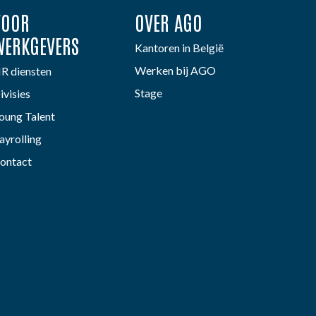
VOOR
OVER AGO
WERKGEVERS
Kantoren in België
Werken bij AGO
R diensten
Stage
ivisies
oung Talent
ayrolling
ontact