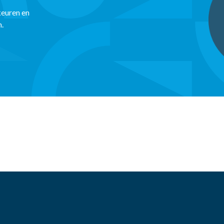
keuren en
n.