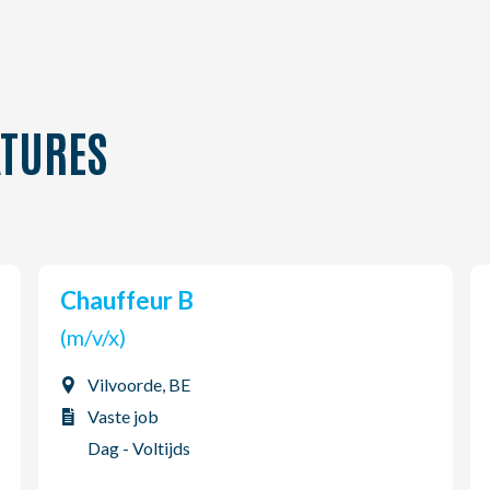
TURES
Chauffeur B
(m/v/x)
Vilvoorde, BE
Vaste job
Dag - Voltijds