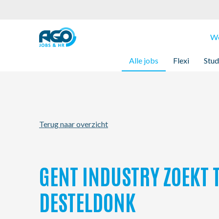
Werknemers
We
Alle jobs
Flexi
Stud
Werkgevers
Over AGO
Terug naar overzicht
Nieuws
Kantoren
GENT INDUSTRY ZOEKT 
My AGO
DESTELDONK
Contact