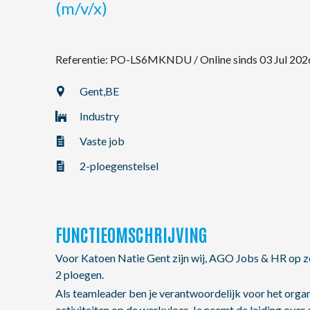
(m/v/x)
NL
Referentie: PO-LS6MKNDU
/
Online sinds 03 Jul 202
FR
Gent,
BE
Industry
EN
Vaste job
2-ploegenstelsel
FUNCTIEOMSCHRIJVING
Voor Katoen Natie Gent zijn wij, AGO Jobs & HR op zo
2 ploegen.
Als teamleader ben je verantwoordelijk voor het organ
activiteiten op de werkvloer. Je neemt de leiding over