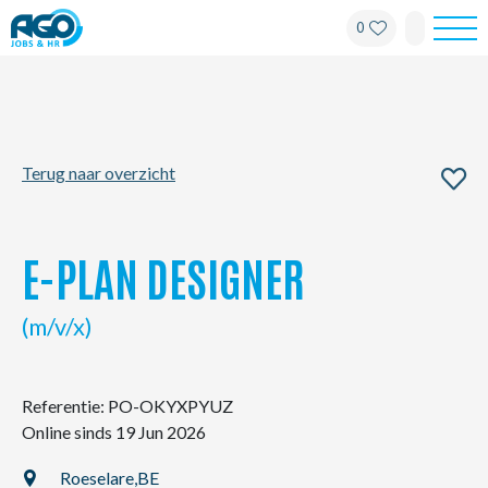
0
Werknemers
Werkgevers
Terug naar overzicht
Over AGO
Nieuws
E-PLAN DESIGNER
Kantoren
(m/v/x)
My AGO
Referentie: PO-OKYXPYUZ
Online sinds 19 Jun 2026
Contact
Roeselare,
BE