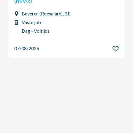
(m/v/x)
Moeskroen, BE
Interim job
Dag - Voltijds
07/08/2026