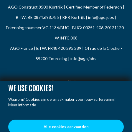
AGO Construct 8500 Kortrijk | Certified Member of Federgon |
BTW: BE 0874.698.785 | RPR Kortrijk |
info@ago.jobs
|
Erkenningsnummer VG.1136/BUC - BHG: 00251-406-20121120 -
W.INTC.008
AGO France | BTW: FR48 420 295 289 | 14 rue de la Cloche -
59200 Tourcoing |
info@ago.jobs
Privacy Policy
WE USE COOKIES!
Cookie Policy
Waarom? Cookies zijn de smaakmaker voor jouw surfervaring!
Gedragsregels
Meer informatie
Klacht / Melding
Voorwaarden
Alle cookies aanvaarden