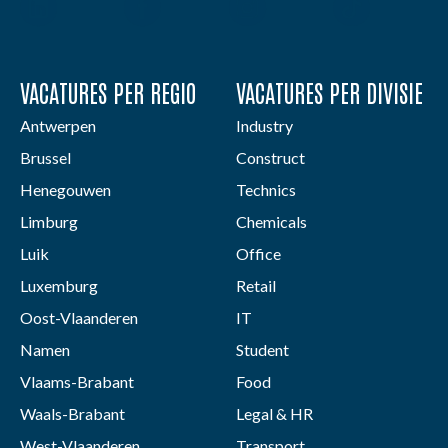
VACATURES PER REGIO
VACATURES PER DIVISIE
Antwerpen
Industry
Brussel
Construct
Henegouwen
Technics
Limburg
Chemicals
Luik
Office
Luxemburg
Retail
Oost-Vlaanderen
IT
Namen
Student
Vlaams-Brabant
Food
Waals-Brabant
Legal & HR
West-Vlaanderen
Transport