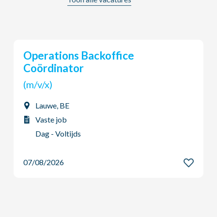
Young Potential Planner
(m/v/x)
Ardooie, BE
Vaste job
Dag - Voltijds
07/08/2026