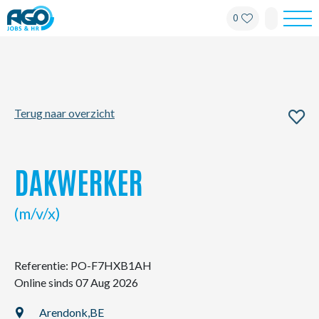
0
Werknemers
Werkgevers
Terug naar overzicht
Over AGO
Nieuws
DAKWERKER
Kantoren
(m/v/x)
My AGO
Referentie: PO-F7HXB1AH
Online sinds 07 Aug 2026
Contact
Arendonk,
BE