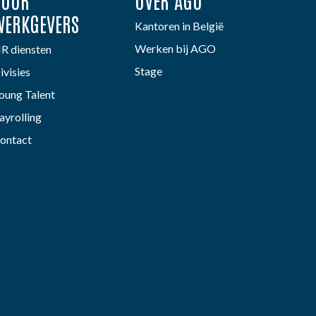
VOOR
OVER AGO
WERKGEVERS
Kantoren in België
Werken bij AGO
R diensten
Stage
ivisies
oung Talent
ayrolling
ontact