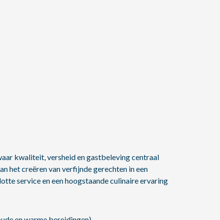
waar kwaliteit, versheid en gastbeleving centraal
n het creëren van verfijnde gerechten in een
lotte service en een hoogstaande culinaire ervaring
oude en warme bereidingen).