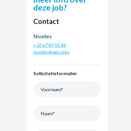
deze job?
Contact
Nivelles
+32 67 87 01 86
nivelles@ago.jobs
Sollicitatieformulier