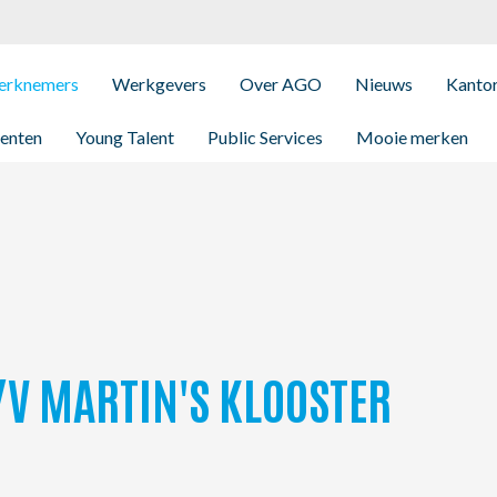
rknemers
Werkgevers
Over AGO
Nieuws
Kanto
enten
Young Talent
Public Services
Mooie merken
/V MARTIN'S KLOOSTER