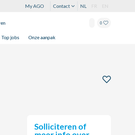
My AGO
Contact
NL
FR
EN
ren
0
Top jobs
Onze aanpak
Solliciteren of
meer info over