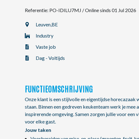
Referentie: PO-IDILU7MJ
/
Online sinds 01 Jul 2026
NL
Leuven,
BE
Industry
FR
Vaste job
EN
Dag - Voltijds
FUNCTIEOMSCHRIJVING
Onze klant is een stijlvolle en eigentijdse horecazaak 
staan. Binnen een gedreven keukenteam werk je mee aa
inspirerende omgeving. Samen zorgen jullie voor een v
voor elke gast.
Jouw taken
Voorbereiden van mise-en-place (groenten, fruit, k