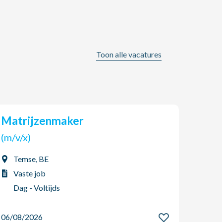
Toon alle vacatures
Matrijzenmaker
Reachtruckchauffeur -
Nach
(m/v/x)
(m/v
Temse, BE
Den
Vaste job
Vas
Dag - Voltijds
Nac
06/08/2026