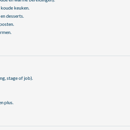
n koude keuken.
 en desserts.
posten.
ormen.
ng, stage of job).
n plus.