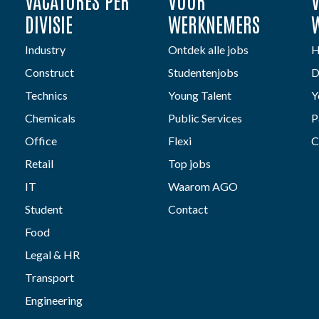
VACATURES PER
VOOR
DIVISIE
WERKNEMERS
Industry
Ontdek alle jobs
H
Construct
Studentenjobs
D
Technics
Young Talent
Y
Chemicals
Public Services
P
Office
Flexi
C
Retail
Top jobs
IT
Waarom AGO
Student
Contact
Food
Legal & HR
Transport
Engineering