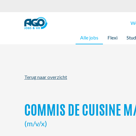
Werknemers
We
Alle jobs
Flexi
Stud
Werkgevers
Over AGO
Terug naar overzicht
Nieuws
Kantoren
COMMIS DE CUISINE M
My AGO
(m/v/x)
Contact