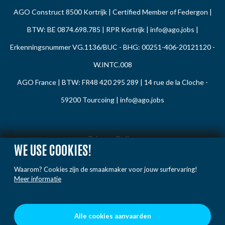
AGO Construct 8500 Kortrijk | Certified Member of Federgon |
BTW: BE 0874.698.785 | RPR Kortrijk |
info@ago.jobs
|
Erkenningsnummer VG.1136/BUC - BHG: 00251-406-20121120 -
W.INTC.008
AGO France | BTW: FR48 420 295 289 | 14 rue de la Cloche -
59200 Tourcoing |
info@ago.jobs
Privacy Policy
WE USE COOKIES!
Cookie Policy
Waarom? Cookies zijn de smaakmaker voor jouw surfervaring!
Gedragsregels
Meer informatie
Klacht / Melding
Voorwaarden
Alle cookies aanvaarden