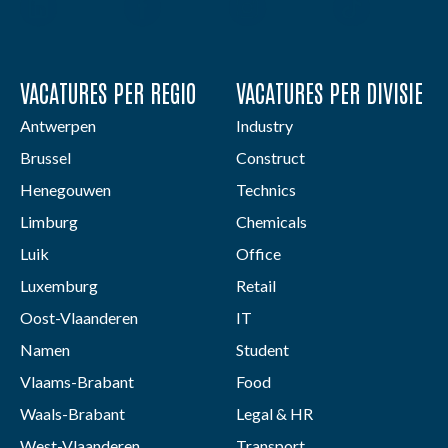
VACATURES PER REGIO
VACATURES PER DIVISIE
Antwerpen
Industry
Brussel
Construct
Henegouwen
Technics
Limburg
Chemicals
Luik
Office
Luxemburg
Retail
Oost-Vlaanderen
IT
Namen
Student
Vlaams-Brabant
Food
Waals-Brabant
Legal & HR
West-Vlaanderen
Transport