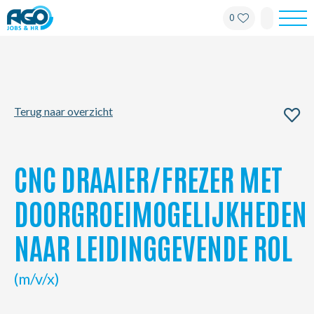
0
Werknemers
Werkgevers
Terug naar overzicht
Over AGO
Nieuws
CNC DRAAIER/FREZER MET
Kantoren
DOORGROEIMOGELIJKHEDEN
NAAR LEIDINGGEVENDE ROL
My AGO
(m/v/x)
Contact