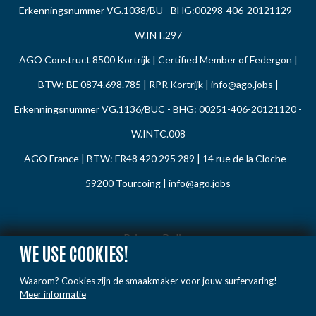
Erkenningsnummer VG.1038/BU - BHG:00298-406-20121129 -
W.INT.297
AGO Construct 8500 Kortrijk | Certified Member of Federgon |
BTW: BE 0874.698.785 | RPR Kortrijk |
info@ago.jobs
|
Erkenningsnummer VG.1136/BUC - BHG: 00251-406-20121120 -
W.INTC.008
AGO France | BTW: FR48 420 295 289 | 14 rue de la Cloche -
59200 Tourcoing |
info@ago.jobs
Privacy Policy
WE USE COOKIES!
Cookie Policy
Waarom? Cookies zijn de smaakmaker voor jouw surfervaring!
Gedragsregels
Meer informatie
Klacht / Melding