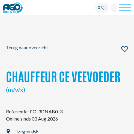
0
Werknemers
Werkgevers
Terug naar overzicht
Over AGO
Nieuws
CHAUFFEUR CE VEEVOEDER
Kantoren
(m/v/x)
My AGO
Referentie: PO-3DNAB0J3
Online sinds 03 Aug 2026
Contact
Izegem,
BE