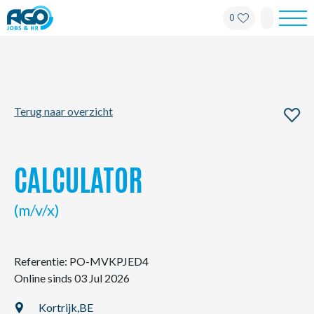
0
Werknemers
Werkgevers
Terug naar overzicht
Over AGO
Nieuws
CALCULATOR
Kantoren
(m/v/x)
My AGO
Referentie: PO-MVKPJED4
Online sinds 03 Jul 2026
Contact
Kortrijk,
BE