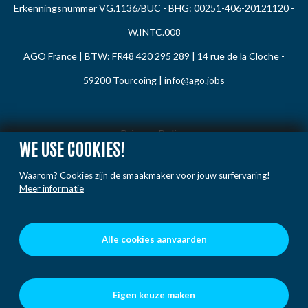
Erkenningsnummer VG.1136/BUC - BHG: 00251-406-20121120 -
W.INTC.008
AGO France | BTW: FR48 420 295 289 | 14 rue de la Cloche -
59200 Tourcoing |
info@ago.jobs
Privacy Policy
WE USE COOKIES!
Cookie Policy
Waarom? Cookies zijn de smaakmaker voor jouw surfervaring!
Gedragsregels
Meer informatie
Klacht / Melding
Voorwaarden
Alle cookies aanvaarden
Eigen keuze maken