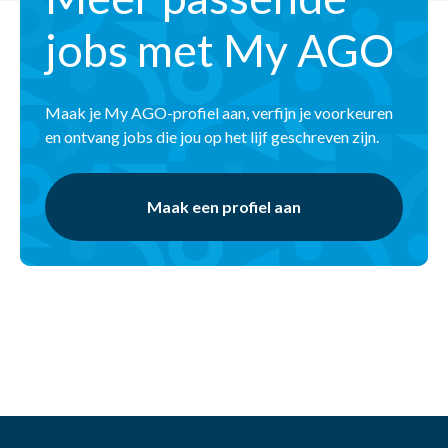
jobs met My AGO
Maak je My AGO-profiel aan, verfijn je voorkeuren
en ontvang jobs die jou op het lijf geschreven zijn.
Maak een profiel aan