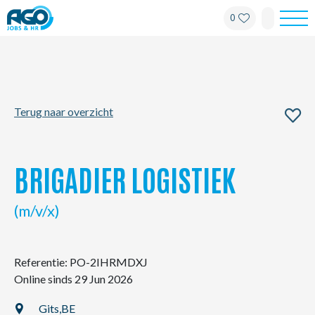
0
Werknemers
Werkgevers
Terug naar overzicht
Over AGO
Nieuws
BRIGADIER LOGISTIEK
Kantoren
(m/v/x)
My AGO
Referentie: PO-2IHRMDXJ
Online sinds 29 Jun 2026
Contact
Gits,
BE